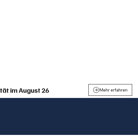
einden
Nachbarschaft
Inland
Wirtschaft
Leben
We
tät im August 26
Mehr erfahren