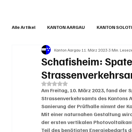
Alle Artikel
KANTON AARGAU
KANTON SOLO
Kanton Aargau
11. März 2023
3 Min. Lesez
IN EIGENER SACHE
KOMMENTARE
LESER
Schafisheim: Spate
Strassenverkehrsa
Mit NaN von 5 Sternen bewertet.
Am Freitag, 10. März 2023, fand der S
Strassenverkehrsamts des Kantons Aa
Sanierung der Prüfhalle nimmt der Kan
Mit einer naturnahen Gestaltung wird 
der ersten vertikalen Photovoltaika
Teil des benötigten Energiebedarfs 