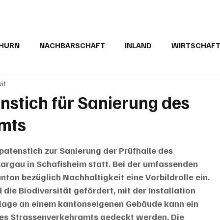
THURN
NACHBARSCHAFT
INLAND
WIRTSCHAF
eit
BRIEFE
PUBLIREPORTAGEN
TOPSTORY
MUGA'
nstich für Sanierung des
mts
patenstich zur Sanierung der Prüfhalle des 
rgau in Schafisheim statt. Bei der umfassenden 
ton bezüglich Nachhaltigkeit eine Vorbildrolle ein. 
die Biodiversität gefördert, mit der Installation 
nlage an einem kantonseigenen Gebäude kann ein 
des Strassenverkehramts gedeckt werden. Die 