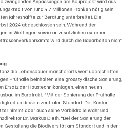
nd zwingenden Anpassungen am Bauprojekt wird aus 
tungskredit von rund 4,7 Millionen Franken nötig sein. 
en Jahreshälfte zur Beratung unterbreitet. Die 
rbst 2024 abgeschlossen sein. Während der 
en in Wettingen sowie an zusätzlichen externen 
s Strassenverkehrsamts wird durch die Bauarbeiten nicht 
ung
bstanz die Lebensdauer mancherorts weit überschritten 
rigen Prüfhalle beinhalten eine grosszyklische Sanierung, 
en Ersatz der Haustechnikanlagen, einen neuen 
bau im Bürotrakt. "Mit der Sanierung der Prüfhalle 
ätigkeit an diesem zentralen Standort. Der Kanton 
zer nimmt aber auch seine Vorbildrolle wahr und 
zdirektor Dr. Markus Dieth. "Bei der Sanierung der 
en Gestaltung die Biodiversität am Standort und in der 