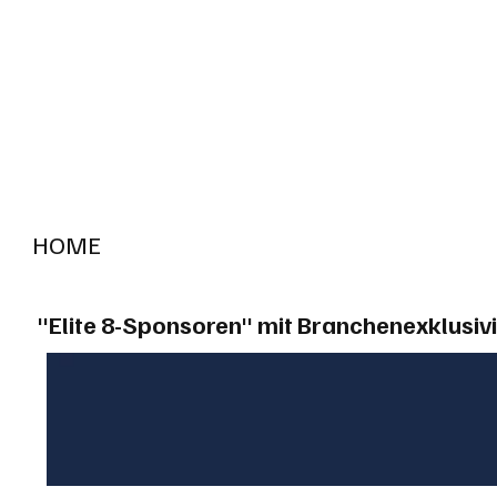
HOME
RADIO "live"
Aargau
Solothurn
Gem
"Elite 8-Sponsoren" mit Branchenexklusivi