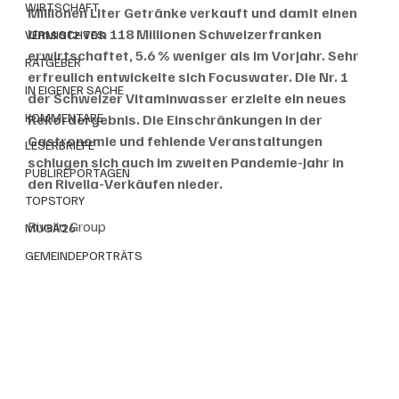
WIRTSCHAFT
Millionen Liter Getränke verkauft und damit einen 
Umsatz von 118 Millionen Schweizerfranken 
VERMISCHTES
erwirtschaftet, 5.6 % weniger als im Vorjahr. Sehr 
RATGEBER
erfreulich entwickelte sich Focuswater. Die Nr. 1 
IN EIGENER SACHE
der Schweizer Vitaminwasser erzielte ein neues 
KOMMENTARE
Rekordergebnis. Die Einschränkungen in der 
Gastronomie und fehlende Veranstaltungen 
LESERBRIEFE
schlugen sich auch im zweiten Pandemie-Jahr in 
PUBLIREPORTAGEN
den Rivella-Verkäufen nieder.
TOPSTORY
Rivella Group
MUGA'26
GEMEINDEPORTRÄTS