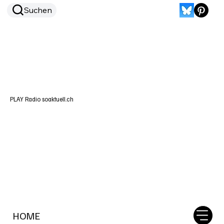
Suchen
PLAY Radio soaktuell.ch
HOME