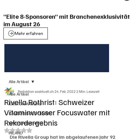
"Elite 8-Sponsoren" mit Branchenexklusivität
im August 26
Mehr erfahren
Alle Artikel
Redaktion soaktuell.ch
24. Feb. 2022
2 Min. Lesezeit
Alle Artikel
Rivella Rothrist: Schweizer
KANTON AARGAU
Vitaminwasser Focuswater mit
KANTON SOLOTHURN
Rekordergebnis
NACHBARSCHAFT
Mit NaN von 5 Sternen bewertet.
INLAND
Die Rivella Group hat im abgelaufenen Jahr 92 