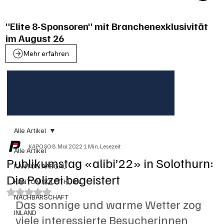
"Elite 8-Sponsoren" mit Branchenexklusivität
im August 26
Mehr erfahren
Alle Artikel
KAPO SO
8. Mai 2022
1 Min. Lesezeit
Alle Artikel
Publikumstag «alibi’22» in Solothurn:
KANTON AARGAU
Die Polizei begeistert
KANTON SOLOTHURN
Mit NaN von 5 Sternen bewertet.
NACHBARSCHAFT
Das sonnige und warme Wetter zog 
INLAND
viele interessierte Besucherinnen 