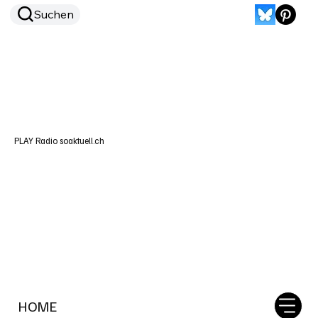
Suchen
PLAY Radio soaktuell.ch
HOME