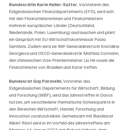
Bundesrätin Karin Keller-Sutter
, Vorsteherin des 
Eidgenössischen Finanzdepartements (EFD), wird sich 
mit den Finanzministerinnen und Finanzministern 
mehrerer europäischer Länder (Deutschland, 
Niederlande, Polen, Luxemburg) austauschen und plant 
ein Gespräch mit EU-Wirtschaftskommissar Paolo 
Gentiloni. Zudem wird sie IWF-Generaldirektorin Kristalina 
Georgieva und OECD-Generalsekretär Mathias Cormann, 
den chinesischen Vize-Premierminister Liu He sowie die 
Finanzminister von Brasilien und Katar treffen.
Bundesrat Guy Parmelin
, Vorsteher des 
Eidgenössischen Departements für Wirtschaft, Bildung 
und Forschung (WBF), wird das Jahrestreffen in Davos 
nutzen, um verschiedene thematische Schwerpunkte in 
den Bereichen Wirtschaft, Handel, Forschung und 
Innovation voranzutreiben. Gemeinsam mit Bundesrat 
Albert Rösti wird er im Vorfeld des Jahrestreffens am 
Montag, 16. Januar 2023, mit Robert Habeck, dem 