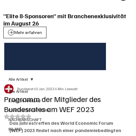
"Elite 8-Sponsoren" mit Branchenexklusivität
im August 26
Mehr erfahren
Alle Artikel
Bundesrat
15. Jan. 2023
4 Min. Lesezeit
Alle Artikel
Programm der Mitglieder des
KANTON AARGAU
Bundesrates am WEF 2023
KANTON SOLOTHURN
Mit NaN von 5 Sternen bewertet.
NACHBARSCHAFT
Das Jahrestreffen des World Economic Forum 
INLAND
(WEF) 2023 findet nach einer pandemiebedingten 