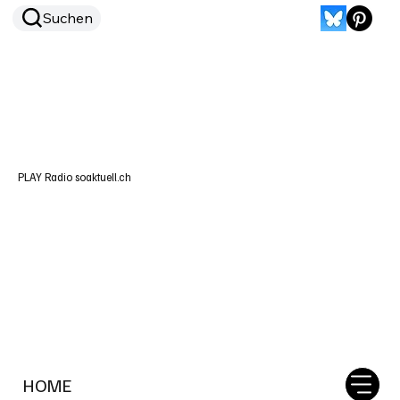
Suchen
PLAY Radio soaktuell.ch
HOME