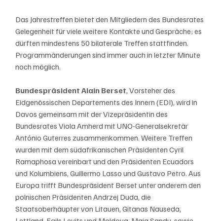
Das Jahrestreffen bietet den Mitgliedern des Bundesrates 
Gelegenheit für viele weitere Kontakte und Gespräche; es 
dürften mindestens 50 bilaterale Treffen stattfinden. 
Programmänderungen sind immer auch in letzter Minute 
noch möglich.
Bundespräsident Alain Berset
, Vorsteher des 
Eidgenössischen Departements des Innern (EDI), wird in 
Davos gemeinsam mit der Vizepräsidentin des 
Bundesrates Viola Amherd mit UNO-Generalsekretär 
António Guterres zusammenkommen. Weitere Treffen 
wurden mit dem südafrikanischen Präsidenten Cyril 
Ramaphosa vereinbart und den Präsidenten Ecuadors 
und Kolumbiens, Guillermo Lasso und Gustavo Petro. Aus 
Europa trifft Bundespräsident Berset unter anderem den 
polnischen Präsidenten Andrzej Duda, die 
Staatsoberhäupter von Litauen, Gitanas Nauseda, 
Lettland, Egils Levits und Moldova, Maia Sandu, sowie 