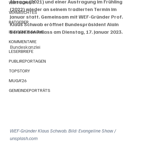
Absage (2021) und einer Austragung im Frühling 
WIRTSCHAFT
(2022) wieder an seinem tradierten Termin im 
VERMISCHTES
Januar statt. Gemeinsam mit WEF-Gründer Prof. 
RATGEBER
Klaus Schwab eröffnet Bundespräsident Alain 
Berset den Anlass am Dienstag, 17. Januar 2023.
IN EIGENER SACHE
KOMMENTARE
Bundeskanzlei
LESERBRIEFE
PUBLIREPORTAGEN
TOPSTORY
MUGA'26
GEMEINDEPORTRÄTS
WEF-Gründer Klaus Schwab. Bild: Evangeline Shaw / 
unsplash.com