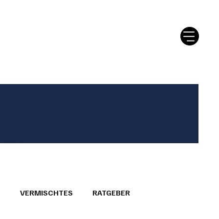
tter
Ratgeber
Leserbriefe
T
VERMISCHTES
RATGEBER