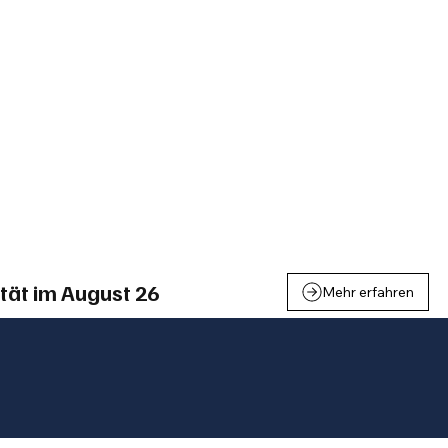
einden
Nachbarschaft
Inland
Wirtschaft
Leben
We
tät im August 26
Mehr erfahren