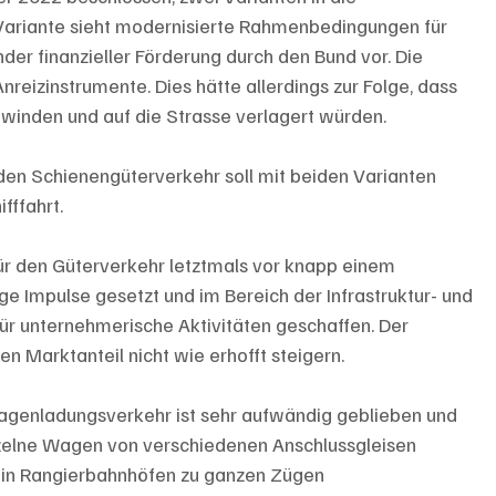
Variante sieht modernisierte Rahmenbedingungen für 
r finanzieller Förderung durch den Bund vor. Die 
reizinstrumente. Dies hätte allerdings zur Folge, dass 
nden und auf die Strasse verlagert würden. 
 den Schienengüterverkehr soll mit beiden Varianten 
fffahrt.
r den Güterverkehr letztmals vor knapp einem 
ge Impulse gesetzt und im Bereich der Infrastruktur- und 
r unternehmerische Aktivitäten geschaffen. Der 
 Marktanteil nicht wie erhofft steigern.  
genladungsverkehr ist sehr aufwändig geblieben und 
nzelne Wagen von verschiedenen Anschlussgleisen 
 in Rangierbahnhöfen zu ganzen Zügen 