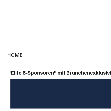
HOME
RADIO "live"
Aargau
Solothurn
Gem
"Elite 8-Sponsoren" mit Branchenexklusivi