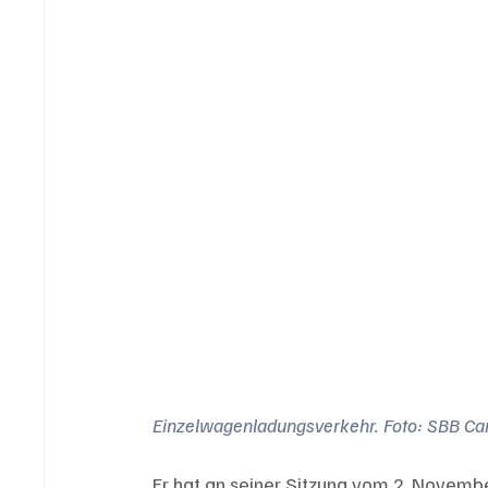
Einzelwagenladungsverkehr. Foto: SBB C
Er hat an seiner Sitzung vom 2. Novembe