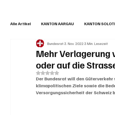
Alle Artikel
KANTON AARGAU
KANTON SOLO
Bundesrat
3. Nov. 2022
3 Min. Lesezeit
IN EIGENER SACHE
KOMMENTARE
LESER
Mehr Verlagerung v
oder auf die Strass
Mit NaN von 5 Sternen bewertet.
Der Bundesrat will den Güterverkehr 
klimapolitischen Ziele sowie die Bed
Versorgungssicherheit der Schweiz b