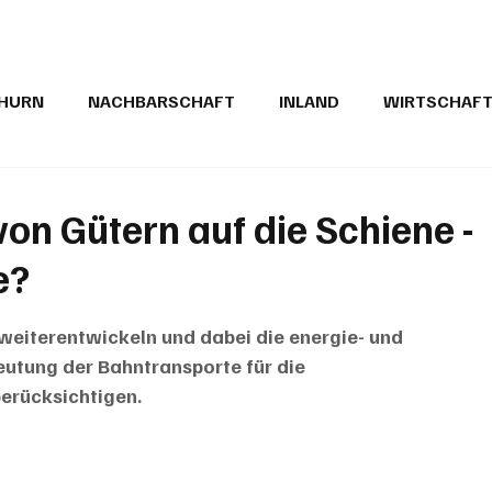
THURN
NACHBARSCHAFT
INLAND
WIRTSCHAF
BRIEFE
PUBLIREPORTAGEN
TOPSTORY
MUGA'
on Gütern auf die Schiene -
e?
weiterentwickeln und dabei die energie- und 
eutung der Bahntransporte für die 
erücksichtigen. 