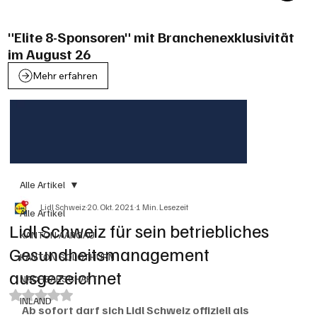
"Elite 8-Sponsoren" mit Branchenexklusivität
im August 26
Mehr erfahren
Alle Artikel
Lidl Schweiz
20. Okt. 2021
1 Min. Lesezeit
Alle Artikel
Lidl Schweiz für sein betriebliches
KANTON AARGAU
Gesundheitsmanagement
KANTON SOLOTHURN
ausgezeichnet
NACHBARSCHAFT
Mit NaN von 5 Sternen bewertet.
INLAND
Ab sofort darf sich Lidl Schweiz offiziell als 