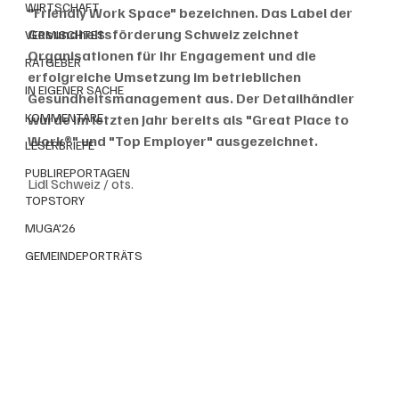
WIRTSCHAFT
"Friendly Work Space" bezeichnen. Das Label der 
Gesundheitsförderung Schweiz zeichnet 
VERMISCHTES
Organisationen für ihr Engagement und die 
RATGEBER
erfolgreiche Umsetzung im betrieblichen 
IN EIGENER SACHE
Gesundheitsmanagement aus. Der Detailhändler 
KOMMENTARE
wurde im letzten Jahr bereits als "Great Place to 
Work®" und "Top Employer" ausgezeichnet.
LESERBRIEFE
PUBLIREPORTAGEN
Lidl Schweiz / ots.
TOPSTORY
MUGA'26
GEMEINDEPORTRÄTS