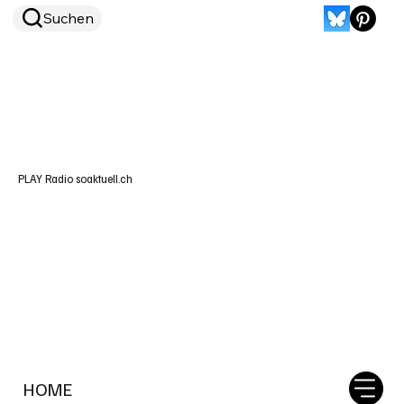
Suchen
PLAY Radio soaktuell.ch
HOME