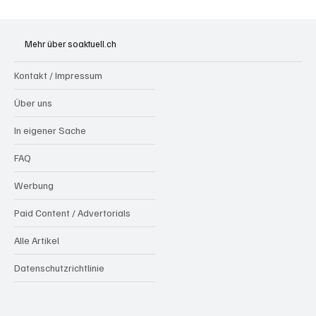
Festhypotheken: Starke Zinserhöhung seit
Anfang Juli 2026
Mehr über soaktuell.ch
Kontakt / Impressum
Über uns
In eigener Sache
FAQ
Werbung
Paid Content / Advertorials
Alle Artikel
Datenschutzrichtlinie