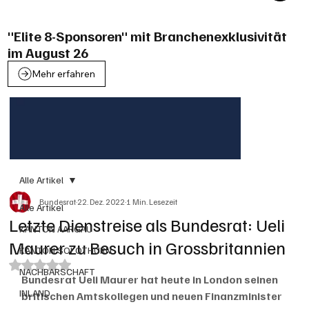
"Elite 8-Sponsoren" mit Branchenexklusivität
im August 26
Mehr erfahren
Alle Artikel
Bundesrat
22. Dez. 2022
1 Min. Lesezeit
Alle Artikel
Letzte Dienstreise als Bundesrat: Ueli
KANTON AARGAU
Maurer zu Besuch in Grossbritannien
KANTON SOLOTHURN
Mit NaN von 5 Sternen bewertet.
NACHBARSCHAFT
Bundesrat Ueli Maurer hat heute in London seinen 
INLAND
britischen Amtskollegen und neuen Finanzminister 