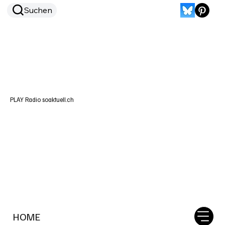
Suchen
PLAY Radio soaktuell.ch
HOME