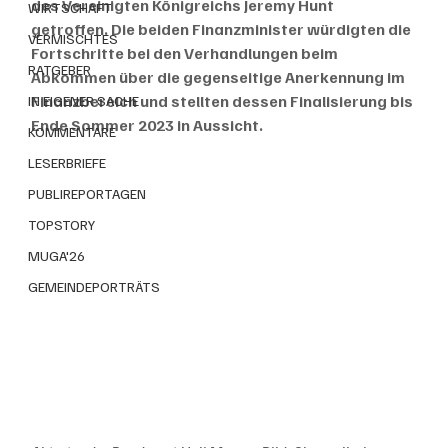
des Vereinigten Königreichs Jeremy Hunt 
WIRTSCHAFT
getroffen. Die beiden Finanzminister würdigten die 
VERMISCHTES
Fortschritte bei den Verhandlungen beim 
RATGEBER
Abkommen über die gegenseitige Anerkennung im 
Finanzbereich und stellten dessen Finalisierung bis 
IN EIGENER SACHE
Ende Sommer 2023 in Aussicht.
KOMMENTARE
LESERBRIEFE
PUBLIREPORTAGEN
TOPSTORY
MUGA'26
GEMEINDEPORTRÄTS