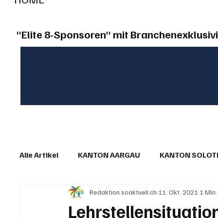
"Elite 8-Sponsoren" mit Branchenexklusivi
Alle Artikel
KANTON AARGAU
KANTON SOLO
Redaktion soaktuell.ch
11. Okt. 2021
1 Min.
IN EIGENER SACHE
KOMMENTARE
LESER
Lehrstellensituation