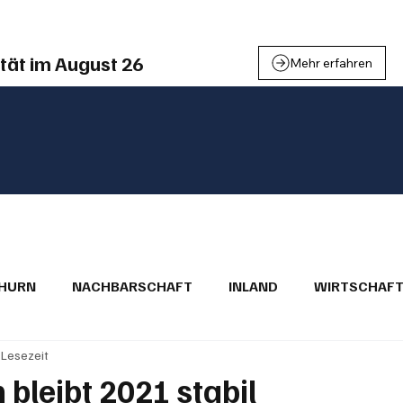
tät im August 26
Mehr erfahren
THURN
NACHBARSCHAFT
INLAND
WIRTSCHAF
 Lesezeit
BRIEFE
PUBLIREPORTAGEN
TOPSTORY
MUGA'
 bleibt 2021 stabil