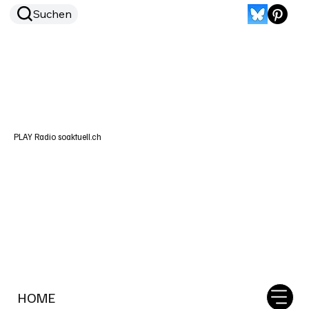
Suchen
PLAY Radio soaktuell.ch
HOME