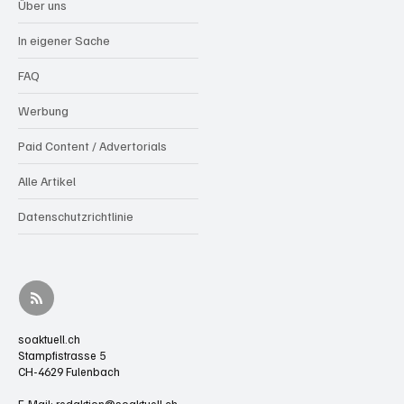
Über uns
In eigener Sache
FAQ
Werbung
Paid Content / Advertorials
Alle Artikel
Datenschutzrichtlinie
soaktuell.ch
Stampfistrasse 5
CH-4629 Fulenbach
E-Mail:
redaktion@soaktuell.ch