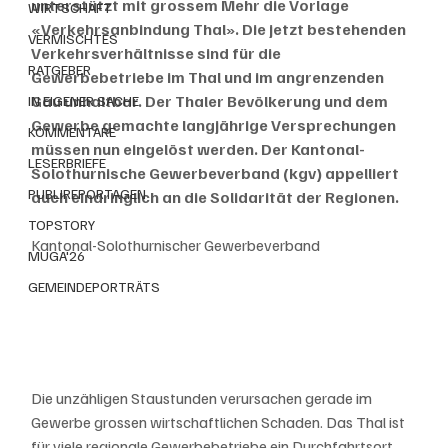
unterstützt mit grossem Mehr die Vorlage 
WIRTSCHAFT
«Verkehrsanbindung Thal». Die jetzt bestehenden 
VERMISCHTES
Verkehrsverhältnisse sind für die 
RATGEBER
Gewerbebetriebe im Thal und im angrenzenden 
Gäu unhaltbar. Der Thaler Bevölkerung und dem 
IN EIGENER SACHE
Gewerbe gemachte langjährige Versprechungen 
KOMMENTARE
müssen nun eingelöst werden. Der Kantonal-
LESERBRIEFE
Solothurnische Gewerbeverband (kgv) appelliert 
PUBLIREPORTAGEN
auch eindringlich an die Solidarität der Regionen.
TOPSTORY
Kantonal-Solothurnischer Gewerbeverband 
MUGA'26
GEMEINDEPORTRÄTS
Die unzähligen Staustunden verursachen gerade im 
Gewerbe grossen wirtschaftlichen Schaden. Das Thal ist 
für viele regionale Gewerbebetriebe ein Durchfahrtsort 