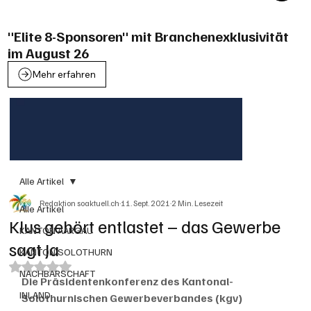
"Elite 8-Sponsoren" mit Branchenexklusivität
im August 26
Mehr erfahren
Alle Artikel
Redaktion soaktuell.ch
11. Sept. 2021
2 Min. Lesezeit
Alle Artikel
Klus gehört entlastet – das Gewerbe
KANTON AARGAU
sagt Ja
KANTON SOLOTHURN
Mit NaN von 5 Sternen bewertet.
NACHBARSCHAFT
Die Präsidentenkonferenz des Kantonal-
INLAND
Solothurnischen Gewerbeverbandes (kgv) 