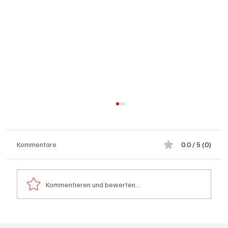
Kommentare
0.0 / 5 (0)
Kommentieren und bewerten...
Kanton Solothurn will mehr Hausärzte