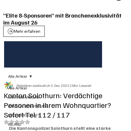
"Elite 8-Sponsoren" mit Branchenexklusivität
im August 26
Mehr erfahren
Alle Artikel
Redaktion soaktuell.ch
2. Dez. 2023
2 Min. Lesezeit
Alle Artikel
Kanton Solothurn: Verdächtige
KANTON AARGAU
Personen in Ihrem Wohnquartier?
KANTON SOLOTHURN
Sofort Tel. 112 / 117
NACHBARSCHAFT
Mit NaN von 5 Sternen bewertet.
INLAND
Die Kantonspolizei Solothurn stellt eine starke 