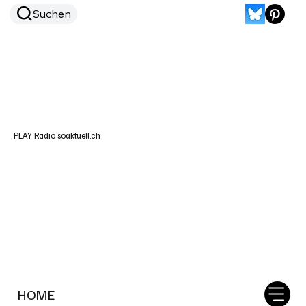
Suchen
PLAY Radio soaktuell.ch
HOME