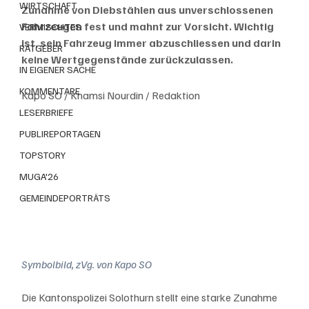
WIRTSCHAFT
Zunahme von Diebstählen aus unverschlossenen 
Fahrzeugen fest und mahnt zur Vorsicht. Wichtig 
VERMISCHTES
ist, sein Fahrzeug immer abzuschliessen und darin 
RATGEBER
keine Wertgegenstände zurückzulassen.
IN EIGENER SACHE
KOMMENTARE
Kapo SO / Khamsi Nourdin / Redaktion
LESERBRIEFE
PUBLIREPORTAGEN
TOPSTORY
MUGA'26
GEMEINDEPORTRÄTS
Symbolbild, zVg. von Kapo SO
Die Kantonspolizei Solothurn stellt eine starke Zunahme 