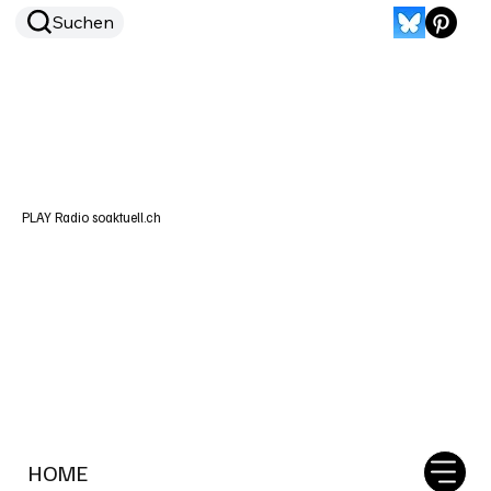
Suchen
PLAY Radio soaktuell.ch
HOME