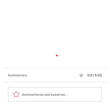
Kommentare
0.0 / 5 (0)
Kommentieren und bewerten...
Schulanfang: Achtung Kinder