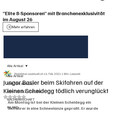
"Elite 8-Sponsoren" mit Branchenexklusivität
im August 26
Mehr erfahren
Alle Artikel
Redaktion soaktuell.ch
16. Feb. 2021
1 Min. Lesezeit
Alle Artikel
Junger Basler beim Skifahren auf der
KANTON AARGAU
Kleinen Scheidegg tödlich verunglückt
KANTON SOLOTHURN
Mit NaN von 5 Sternen bewertet.
NACHBARSCHAFT
Am Montag ist bei der Kleinen Scheidegg ein 
INLAND
Skifahrer in eine Schneelanze geprallt. Er wurde 