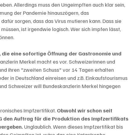
eben. Allerdings muss den Ungeimpften auch klar sein, 
mmung der Pandemie hinauszögern, das 
afür sorgen, dass das Virus mutieren kann. Dass sie 
üssen, ist irgendwie logisch. Wer sich impfen lässt, 
önnen. 
, die eine sofortige Öffnung der Gastronomie und 
anzlerin Merkel macht es vor. Schweizerinnen und 
 und ihren "zweiten Schuss" vor 14 Tagen erhalten 
er in Deutschland einreisen und z.B. Einkaufstourismus 
nd Schweizer will Bundeskanzlerin Merkel hingegen 
onisches Impfzertifikat. 
Obwohl wir schon seit 
 den Auftrag für die Produktion des Impfzertifikats 
vergeben.
 Unglaublich. Wenn dieses Impfzertifikat bis 
den Geimpften ist, wäre das eine Katastrophe. 