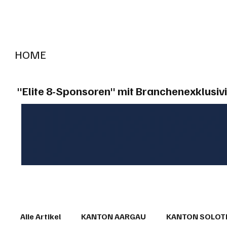
HOME
RADIO "live"
Aargau
Solothurn
Gem
"Elite 8-Sponsoren" mit Branchenexklusivi
Alle Artikel
KANTON AARGAU
KANTON SOLO