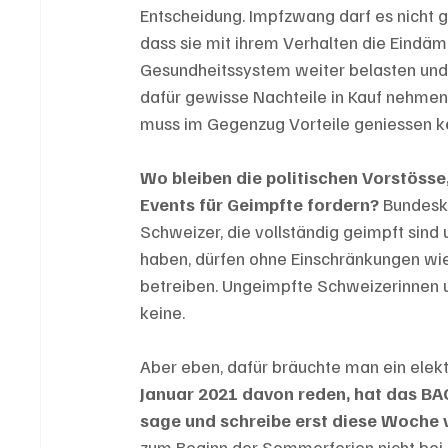
Entscheidung. Impfzwang darf es nicht g
dass sie mit ihrem Verhalten die Eindä
Gesundheitssystem weiter belasten und d
dafür gewisse Nachteile in Kauf nehmen m
muss im Gegenzug Vorteile geniessen k
Wo bleiben die politischen Vorstösse
Events für Geimpfte fordern?
 Bundesk
Schweizer, die vollständig geimpft sind
haben, dürfen ohne Einschränkungen wied
betreiben. Ungeimpfte Schweizerinnen u
keine. 
Aber eben, dafür bräuchte man ein elektr
Januar 2021 davon reden, hat das BAG
sage und schreibe erst diese Woche 
zum Beginn der Sommerferien nicht bei 