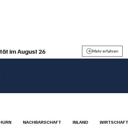
einden
Nachbarschaft
Inland
Wirtschaft
Leben
We
tät im August 26
Mehr erfahren
THURN
NACHBARSCHAFT
INLAND
WIRTSCHAF