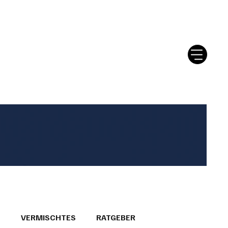
tter
Ratgeber
Leserbriefe
T
VERMISCHTES
RATGEBER