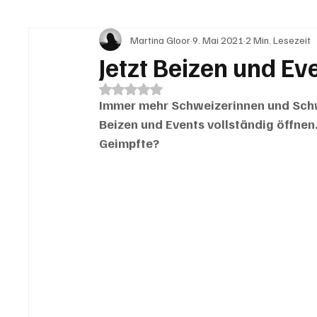
Martina Gloor
9. Mai 2021
2 Min. Lesezeit
IN EIGENER SACHE
KOMMENTARE
LESER
Jetzt Beizen und Ev
Mit NaN von 5 Sternen bewertet.
Immer mehr Schweizerinnen und Schwei
Beizen und Events vollständig öffne
Geimpfte?