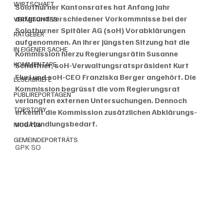
WIRTSCHAFT
Solothurner Kantonsrates hat Anfang Jahr 
aufgrund verschiedener Vorkommnisse bei der 
VERMISCHTES
Solothurner Spitäler AG (soH) Vorabklärungen 
RATGEBER
aufgenommen. An ihrer jüngsten Sitzung hat die 
IN EIGENER SACHE
Kommission hierzu Regierungsrätin Susanne 
KOMMENTARE
Schaffner, soH-Verwaltungsratspräsident Kurt 
Fluri und soH-CEO Franziska Berger angehört. Die 
LESERBRIEFE
Kommission begrüsst die vom Regierungsrat 
PUBLIREPORTAGEN
verlangten externen Untersuchungen. Dennoch 
TOPSTORY
erkennt die Kommission zusätzlichen Abklärungs- 
und Handlungsbedarf.
MUGA'26
GEMEINDEPORTRÄTS
GPK SO