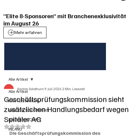
"Elite 8-Sponsoren" mit Branchenexklusivität
im August 26
Mehr erfahren
Alle Artikel
Kanton Solothurn
9. Juli 2024
2 Min. Lesezeit
Alle Artikel
Geschäftsprüfungskommission sieht
KANTON AARGAU
zusätzlichen Handlungsbedarf wegen
KANTON SOLOTHURN
Spitäler AG
NACHBARSCHAFT
Mit NaN von 5 Sternen bewertet.
INLAND
Die Geschäftsprüfungskommission des 