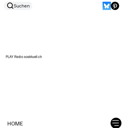
Suchen
PLAY Radio soaktuell.ch
HOME