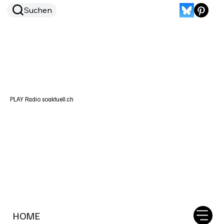
Suchen
PLAY Radio soaktuell.ch
HOME