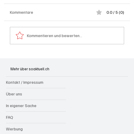
Kommentare
0.0 / 5 (0)
Kommentieren und bewerten...
Spürnasen im Dauereinsatz: Der Aargau ist
die Schweizer Hochburg der Polizeihunde
Mehr über soaktuell.ch
Kontakt / Impressum
Über uns
In eigener Sache
FAQ
Werbung