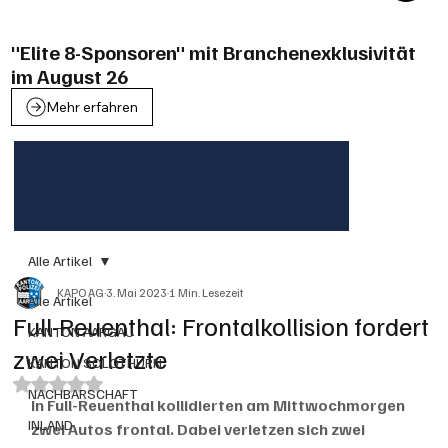
"Elite 8-Sponsoren" mit Branchenexklusivität
im August 26
Mehr erfahren
Alle Artikel
KAPO AG
3. Mai 2023
1 Min. Lesezeit
Alle Artikel
Full-Reuenthal: Frontalkollision fordert
KANTON AARGAU
zwei Verletzte
KANTON SOLOTHURN
Mit NaN von 5 Sternen bewertet.
NACHBARSCHAFT
In Full-Reuenthal kollidierten am Mittwochmorgen 
INLAND
zwei Autos frontal. Dabei verletzen sich zwei 