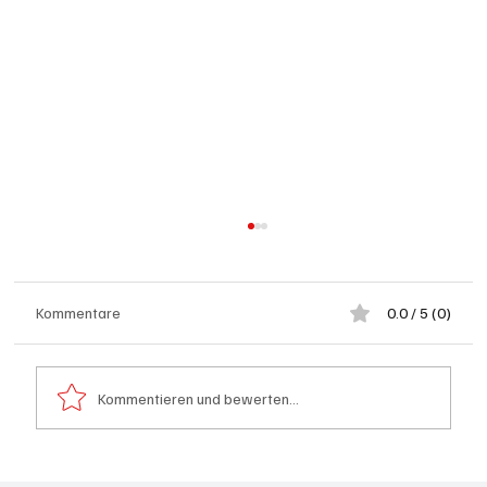
Kommentare
0.0 / 5 (0)
Kommentieren und bewerten...
Schulanfang: Achtung Kinder