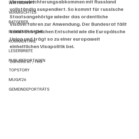
Visumerleichterungsabkommen mit Russland 
WIRTSCHAFT
vollständig suspendiert. So kommt für russische 
VERMISCHTES
Staatsangehörige wieder das ordentliche 
RATGEBER
Visaverfahren zur Anwendung. Der Bundesrat fällt 
damit den gleichen Entscheid wie die Europäische 
IN EIGENER SACHE
Union und trägt so zu einer europaweit 
KOMMENTARE
einheitlichen Visapolitik bei.
LESERBRIEFE
PUBLIREPORTAGEN
Bundesrat / red. 
TOPSTORY
MUGA'26
GEMEINDEPORTRÄTS