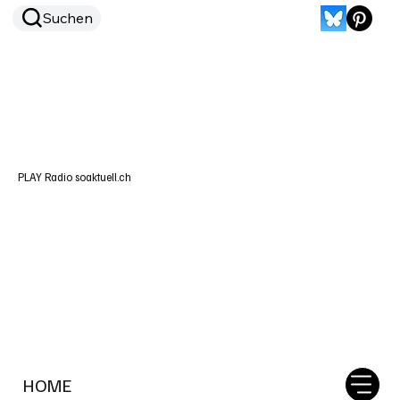
Suchen
PLAY Radio soaktuell.ch
HOME