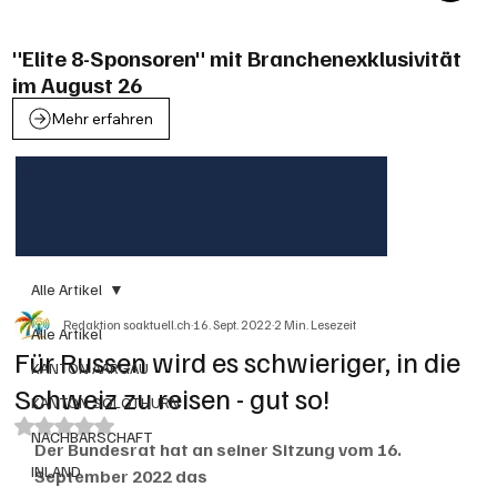
"Elite 8-Sponsoren" mit Branchenexklusivität
im August 26
Mehr erfahren
Alle Artikel
Redaktion soaktuell.ch
16. Sept. 2022
2 Min. Lesezeit
Alle Artikel
Für Russen wird es schwieriger, in die
KANTON AARGAU
Schweiz zu reisen - gut so!
KANTON SOLOTHURN
Mit NaN von 5 Sternen bewertet.
NACHBARSCHAFT
Der Bundesrat hat an seiner Sitzung vom 16. 
INLAND
September 2022 das 