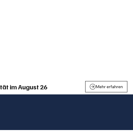
einden
Nachbarschaft
Inland
Wirtschaft
Leben
We
tät im August 26
Mehr erfahren