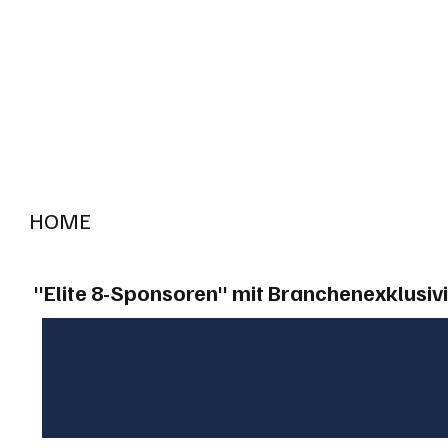
HOME
RADIO "live"
Aargau
Solothurn
Gem
"Elite 8-Sponsoren" mit Branchenexklusivi