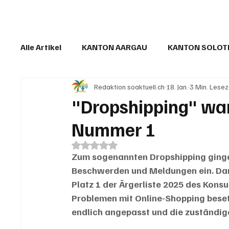
Alle Artikel
KANTON AARGAU
KANTON SOLO
Redaktion soaktuell.ch
18. Jan.
3 Min. Lesez
IN EIGENER SACHE
KOMMENTARE
LESER
"Dropshipping" wa
Nummer 1
Mit NaN von 5 Sternen bewertet.
Zum sogenannten Dropshipping ginge
Beschwerden und Meldungen ein. Dami
Platz 1 der Ärgerliste 2025 des Kons
Problemen mit Online-Shopping besetz
endlich angepasst und die zuständig