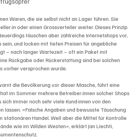
etrugsopfer
n Waren, die sie selbst nicht an Lager führen. Sie 
eller:in oder einen Grossverteiler weiter. Dieses Prinzip 
Neuerdings täuschen aber zahlreiche Internetshops vor, 
sein, und locken mit tiefen Preisen für angebliche 
lgt – nach langer Wartezeit – oft ein Paket mit 
Eine Rückgabe oder Rückerstattung sind bei solchen 
es vorher versprochen wurde.
arnt die Bevölkerung vor dieser Masche, führt eine 
 hat im Sommer mehrere Betreiber:innen solcher Shops 
ss sich immer noch sehr viele Kund:innen von den 
hen lassen. «Falsche Angaben und bewusste Täuschung 
 stationären Handel. Weil aber die Mittel für Kontrolle 
ände wie im Wilden Westen», erklärt Jan Liechti, 
nsumentenschutz.