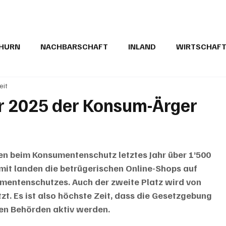
THURN
NACHBARSCHAFT
INLAND
WIRTSCHAF
eit
BRIEFE
PUBLIREPORTAGEN
TOPSTORY
MUGA'
r 2025 der Konsum-Ärger
n beim Konsumentenschutz letztes Jahr über 1’500 
t landen die betrügerischen Online-Shops auf 
umentenschutzes. Auch der zweite Platz wird von 
t. Es ist also höchste Zeit, dass die Gesetzgebung 
en Behörden aktiv werden.