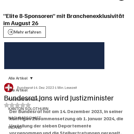
"Elite 8-Sponsoren" mit Branchenexklusivität
im August 26
Mehr erfahren
Alle Artikel
Bundesrat
14. Dez. 2023
1 Min. Lesezeit
Alle Artikel
Bundesrat Jans wird Justizminister
KANTON AARGAU
Mit NaN von 5 Sternen bewertet.
KANTON SOLOTHURN
Der Bundesrat hat am 14. Dezember 2023, in seiner 
NACHBARSCHAFT
künftigen Zusammensetzung ab 1. Januar 2024, die 
Verteilung der sieben Departemente 
INLAND
vorgenommen und die Stellvertretungen geregelt. 