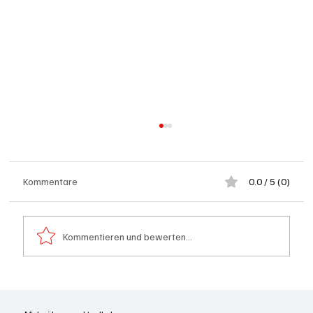
Kommentare
0.0 / 5 (0)
Kommentieren und bewerten...
Briefpost wird 2027 massiv teurer