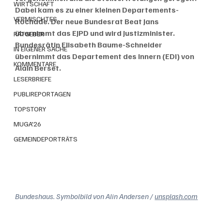
WIRTSCHAFT
Dabei kam es zu einer kleinen Departements-
VERMISCHTES
Rochade. Der neue Bundesrat Beat Jans 
übernimmt das EJPD und wird Justizminister. 
RATGEBER
Bundesrätin Elisabeth Baume-Schneider 
IN EIGENER SACHE
übernimmt das Departement des Innern (EDI) von 
KOMMENTARE
Alain Berset. 
LESERBRIEFE
PUBLIREPORTAGEN
TOPSTORY
MUGA'26
GEMEINDEPORTRÄTS
Bundeshaus. Symbolbild von Alin Andersen / 
unsplash.com