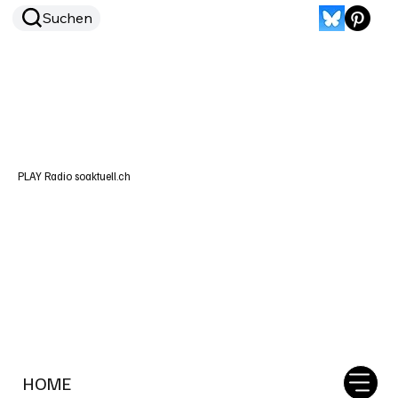
Suchen
PLAY Radio soaktuell.ch
HOME