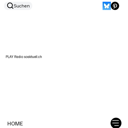
Suchen
PLAY Radio soaktuell.ch
HOME