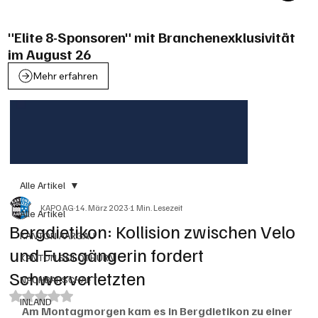
"Elite 8-Sponsoren" mit Branchenexklusivität
im August 26
Mehr erfahren
Alle Artikel
KAPO AG
14. März 2023
1 Min. Lesezeit
Alle Artikel
Bergdietikon: Kollision zwischen Velo
KANTON AARGAU
und Fussgängerin fordert
KANTON SOLOTHURN
Schwerverletzten
NACHBARSCHAFT
Mit NaN von 5 Sternen bewertet.
INLAND
Am Montagmorgen kam es in Bergdietikon zu einer 