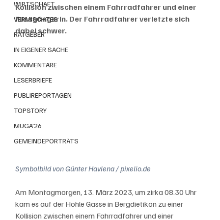
WIRTSCHAFT
Kollision zwischen einem Fahrradfahrer und einer 
Fussgängerin. Der Fahrradfahrer verletzte sich 
VERMISCHTES
dabei schwer.
RATGEBER
IN EIGENER SACHE
KOMMENTARE
LESERBRIEFE
PUBLIREPORTAGEN
TOPSTORY
MUGA'26
GEMEINDEPORTRÄTS
Symbolbild von Günter Havlena / pixelio.de
Am Montagmorgen, 13. März 2023, um zirka 08.30 Uhr 
kam es auf der Hohle Gasse in Bergdietikon zu einer 
Kollision zwischen einem Fahrradfahrer und einer 