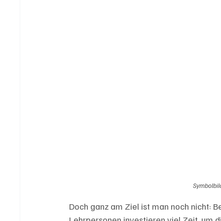
Symbolbild
Doch ganz am Ziel ist man noch nicht: B
Lehrpersonen investieren viel Zeit, um d