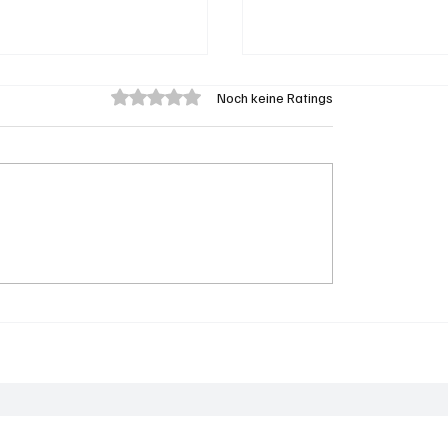
Mit 0 von 5 Sternen bewertet.
Noch keine Ratings
n: 66-jähriger E-
Spürnasen im Dauerei
Fahrer bei Kollision
Der Aargau ist die Sc
o tödlich verletzt
Hochburg der Polizei
Die 50 aktivsten Gemeinden auf soaktuell.ch