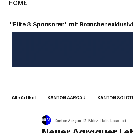
HOME
RADIO "live"
Aargau
Solothurn
Gem
"Elite 8-Sponsoren" mit Branchenexklusivi
Alle Artikel
KANTON AARGAU
KANTON SOLO
Kanton Aargau
13. März
1 Min. Lesezeit
IN EIGENER SACHE
KOMMENTARE
LESER
Neuer Aargauer Lehr