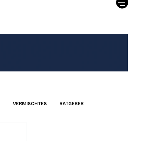
tter
Ratgeber
Leserbriefe
T
VERMISCHTES
RATGEBER
26
GEMEINDEPORTRÄTS