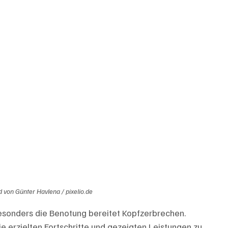
 von Günter Havlena / pixelio.de
esonders die Benotung bereitet Kopfzerbrechen. 
ie erzielten Fortschritte und gezeigten Leistungen zu 