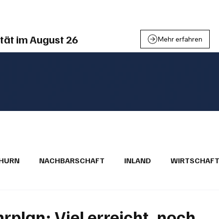
einden
Nachbarschaft
Inland
Wirtschaft
Leben
We
tät im August 26
Mehr erfahren
THURN
NACHBARSCHAFT
INLAND
WIRTSCHAF
BRIEFE
PUBLIREPORTAGEN
TOPSTORY
MUGA'
plan: Viel erreicht, noch