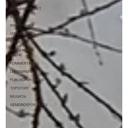
SOLOTHURN
NACHBARSCHAFT
INLAND
WIRTSCHAFT
VERMISCHTES
RATGEBER
IN EIGENER
SACHE
KOMMENTARE
LESERBRIEFE
PUBLIREPORTAGEN
TOPSTORY
MUGA'26
GEMEINDEPORTRÄTS