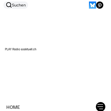
Suchen
PLAY Radio soaktuell.ch
HOME