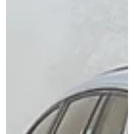
Redaktion soaktuell.ch
22. Juli 2025
3 Min. Lesezeit
KANTON AARGAU
Traumlage Aargau – warum es so viele
Menschen ins Rüebliland zieht
Der schöne Kanton Aargau verzeichnete in den vergangenen
Jahren viel Zuzug. Immer mehr Familien, aber auch Singles und
Paare, entdecken...