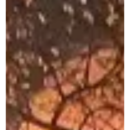
KAPO AG
5. Dez. 2024
1 Min. Lesezeit
KANTON AARGAU
Bergdietikon: Dunkelheit, dichter Nebel -
Frontalkollision auf enger Strasse
Am frühen Morgen kollidierten in Bergdietikon zwei Autos
frontal miteinander. Beide Fahrzeuglenkenden wurden mit
Ambulanzen zur Kontrolle...