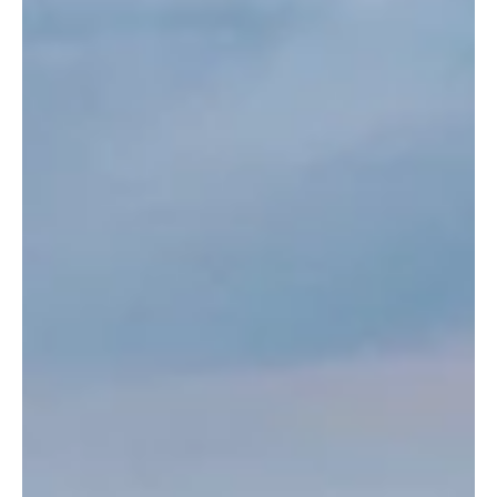
Dennoch entstand beträchtlicher Sachschaden. Kapo AG /
Bernhard Graser Originalfoto der Kapo AG Betroffen war ein
Einfamilienhaus an der Vorbühlstrasse in Bergdietikon am
Mittwochabend, 19. November 2025. Dessen Bewohner
bemerkte um 19 Uhr, dass die Fassade in Flammen stand und
alarmierte die Feuerwehr. Mit einem Grossaufgebot
angerückt gelang es, den Brand rasch u