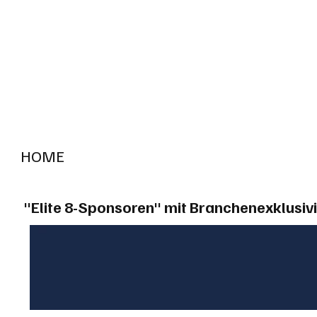
HOME
RADIO "live"
Aargau
Solothurn
Gem
"Elite 8-Sponsoren" mit Branchenexklusivi