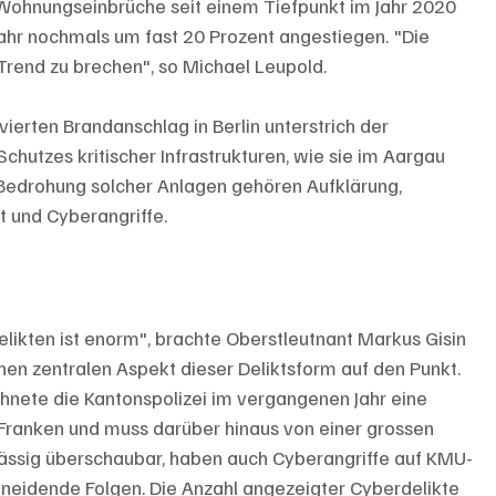
 Wohnungseinbrüche seit einem Tiefpunkt im Jahr 2020 
ahr nochmals um fast 20 Prozent angestiegen. "Die 
 Trend zu brechen", so Michael Leupold.
vierten Brandanschlag in Berlin unterstrich der 
utzes kritischer Infrastrukturen, wie sie im Aargau 
Bedrohung solcher Anlagen gehören Aufklärung, 
 und Cyberangriffe.
kten ist enorm", brachte Oberstleutnant Markus Gisin 
inen zentralen Aspekt dieser Deliktsform auf den Punkt. 
hnete die Kantonspolizei im vergangenen Jahr eine 
ranken und muss darüber hinaus von einer grossen 
ässig überschaubar, haben auch Cyberangriffe auf KMU-
chneidende Folgen. Die Anzahl angezeigter Cyberdelikte 