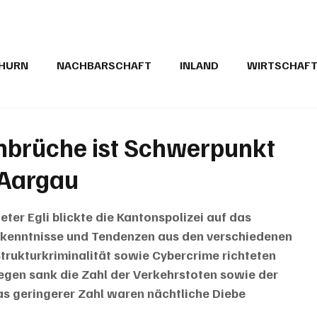
THURN
NACHBARSCHAFT
INLAND
WIRTSCHAF
BRIEFE
PUBLIREPORTAGEN
TOPSTORY
MUGA'
nbrüche ist Schwerpunkt
 Aargau
ter Egli blickte die Kantonspolizei auf das 
rkenntnisse und Tendenzen aus den verschiedenen 
Strukturkriminalität sowie Cybercrime richteten 
gen sank die Zahl der Verkehrstoten sowie der 
s geringerer Zahl waren nächtliche Diebe 