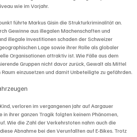
veau wie im Vorjahr.
unkt führte Markus Gisin die Strukturkriminalität an. 
durch Gewinne aus illegalen Machenschaften und 
nd illegale Investitionen schaden der Schweizer 
 geographischen Lage sowie ihrer Rolle als globaler 
elle Organisationen attraktiv ist. Wie Fälle aus dem 
sierende Gruppen nicht davor zurück, Gewalt als Mittel 
n Raum einzusetzen und damit Unbeteiligte zu gefährden.
fahrzeugen
 Kind, verloren im vergangenen Jahr auf Aargauer 
le in ihrer ganzen Tragik folgten keinem Phänomen, 
uf. Wie die Zahl der Verkehrstoten nahm auch die 
 diese Abnahme bei den Verunfallten auf E-Bikes. Trotz 