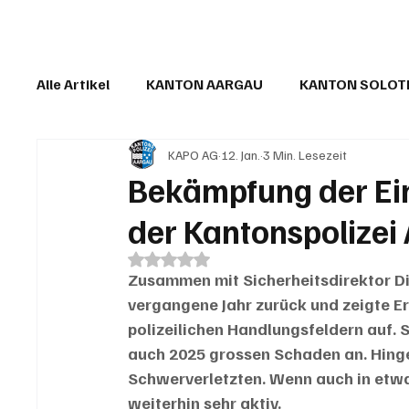
Alle Artikel
KANTON AARGAU
KANTON SOLO
KAPO AG
12. Jan.
3 Min. Lesezeit
IN EIGENER SACHE
KOMMENTARE
LESER
Bekämpfung der Ei
der Kantonspolizei
Mit NaN von 5 Sternen bewertet.
Zusammen mit Sicherheitsdirektor Die
vergangene Jahr zurück und zeigte E
polizeilichen Handlungsfeldern auf. 
auch 2025 grossen Schaden an. Hinge
Schwerverletzten. Wenn auch in etwa
weiterhin sehr aktiv.