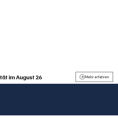
einden
Nachbarschaft
Inland
Wirtschaft
Leben
We
tät im August 26
Mehr erfahren