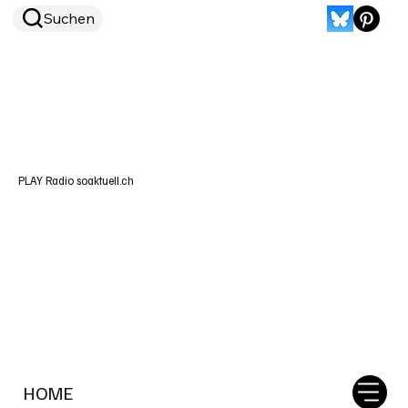
Suchen
PLAY Radio soaktuell.ch
HOME