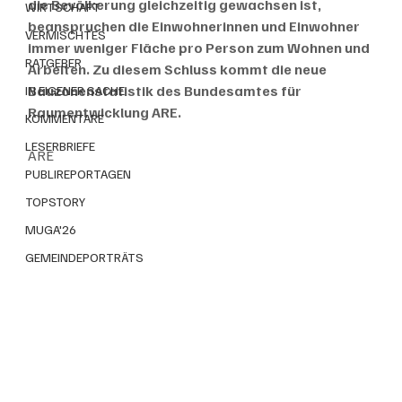
die Bevölkerung gleichzeitig gewachsen ist, 
WIRTSCHAFT
beanspruchen die Einwohnerinnen und Einwohner 
VERMISCHTES
immer weniger Fläche pro Person zum Wohnen und 
RATGEBER
Arbeiten. Zu diesem Schluss kommt die neue 
Bauzonenstatistik des Bundesamtes für 
IN EIGENER SACHE
Raumentwicklung ARE.
KOMMENTARE
LESERBRIEFE
ARE
PUBLIREPORTAGEN
TOPSTORY
MUGA'26
GEMEINDEPORTRÄTS