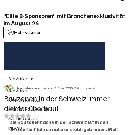
"Elite 8-Sponsoren" mit Branchenexklusivität
im August 26
Mehr erfahren
Alle Artikel
Redaktion soaktuell.ch
24. Nov. 2022
2 Min. Lesezeit
Alle Artikel
Bauzonen in der Schweiz immer
KANTON AARGAU
dichter überbaut
KANTON SOLOTHURN
Mit NaN von 5 Sternen bewertet.
NACHBARSCHAFT
Die Bauzonenfläche in der Schweiz ist in den 
INLAND
letzten fünf Jahren nahezu stabil geblieben. Weil 