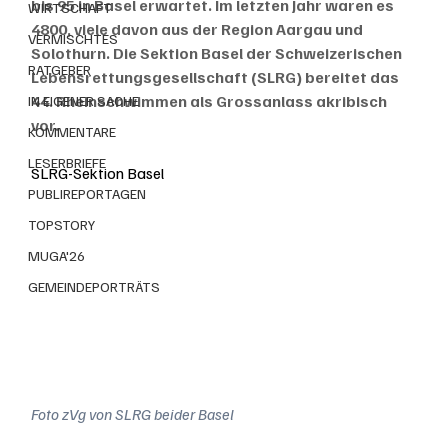
bis 95 in Basel erwartet. Im letzten Jahr waren es 
WIRTSCHAFT
4800, viele davon aus der Region Aargau und 
VERMISCHTES
Solothurn. Die Sektion Basel der Schweizerischen 
RATGEBER
Lebensrettungsgesellschaft (SLRG) bereitet das 
44. Rheinschwimmen als Grossanlass akribisch 
IN EIGENER SACHE
vor.
KOMMENTARE
LESERBRIEFE
SLRG-Sektion Basel
PUBLIREPORTAGEN
TOPSTORY
MUGA'26
GEMEINDEPORTRÄTS
Foto zVg von SLRG beider Basel