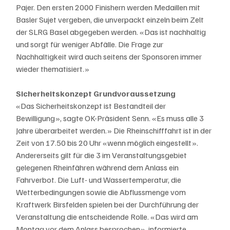
Pajer. Den ersten 2000 Finishern werden Medaillen mit 
Basler Sujet vergeben, die unverpackt einzeln beim Zelt 
der SLRG Basel abgegeben werden. «Das ist nachhaltig 
und sorgt für weniger Abfälle. Die Frage zur 
Nachhaltigkeit wird auch seitens der Sponsoren immer 
wieder thematisiert.»
Sicherheitskonzept Grundvoraussetzung
«Das Sicherheitskonzept ist Bestandteil der 
Bewilligung», sagte OK-Präsident Senn. «Es muss alle 3 
Jahre überarbeitet werden.» Die Rheinschifffahrt ist in der 
Zeit von 17.50 bis 20 Uhr «wenn möglich eingestellt». 
Andererseits gilt für die 3 im Veranstaltungsgebiet 
gelegenen Rheinfähren während dem Anlass ein 
Fahrverbot. Die Luft- und Wassertemperatur, die 
Wetterbedingungen sowie die Abflussmenge vom 
Kraftwerk Birsfelden spielen bei der Durchführung der 
Veranstaltung die entscheidende Rolle. «Das wird am 
Montag vor dem Anlass besprochen», informierte 