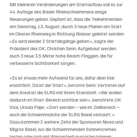
Mit kleineren Veränderungen am Startaufbau soll es zur 
44. Auflage des Basler Rheinschwimmens einige 
Neuerungen geben. Geplant ist, dass die Teilnehmenden 
am Dienstag, 13. August, durch 3 neue Planen am Start 
im Oberen Rheinweg in Richtung Wasser geleitet werden. 
«Es wird wieder 2 Startabgänge geben», sagte der 
Präsident des OK, Christian Senn. Aufgebaut werden 
auch 3 neue 3,5 Meter hohe Beach-Flaggen, die für 
verbesserte Sichtbarkeit sorgen.
«Es ist etwas mehr Aufwand für uns, dafür aber klar 
ersichtlich: Da ist der Start», betonte Senn. Vertreten auf 
dem Areal ist die SLRG mit ihrem Standzelt. «Wir wollen 
dadurch im Start-Bereich sichtbar sein», berichtete OK-
Vize, Ursula Pajer. «Dort werden – wie im Zielbereich – 
auch die Schwimmsäcke der SLRG Basel verkauft.» 
Dazu kommen 2 weitere Zelte der Sponsoren Nivea und 
Migros Basel, wo die Schwimmenden Sonnencremes 
testen oder sich mit Wassertierli ausrüsten können.