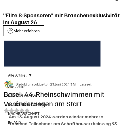
"Elite 8-Sponsoren" mit Branchenexklusivität
im August 26
Mehr erfahren
Alle Artikel
Redaktion soaktuell.ch
23. Juni 2024
3 Min. Lesezeit
Alle Artikel
Basel: 44. Rheinschwimmen mit
KANTON AARGAU
Veränderungen am Start
KANTON SOLOTHURN
Mit NaN von 5 Sternen bewertet.
NACHBARSCHAFT
Am 13. August 2024 werden wieder mehrere 
INLAND
Tausend Teilnehmer am Schaffhauserrheinweg 93 