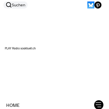
Suchen
PLAY Radio soaktuell.ch
HOME