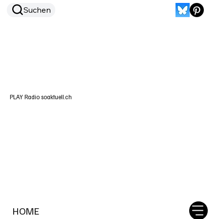
Suchen
PLAY Radio soaktuell.ch
HOME