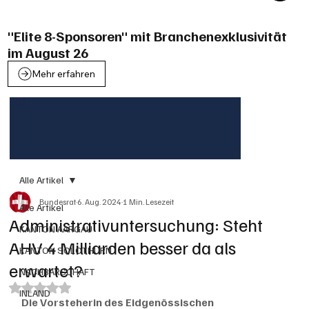
"Elite 8-Sponsoren" mit Branchenexklusivität
im August 26
Mehr erfahren
Alle Artikel
Bundesrat
6. Aug. 2024
1 Min. Lesezeit
Alle Artikel
Administrativuntersuchung: Steht
KANTON AARGAU
AHV 4 Milliarden besser da als
KANTON SOLOTHURN
erwartet?
NACHBARSCHAFT
Mit NaN von 5 Sternen bewertet.
INLAND
Die Vorsteherin des Eidgenössischen 