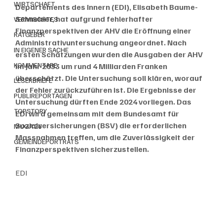
WIRTSCHAFT
Departements des Innern (EDI), Elisabeth Baume-
Schneider, hat aufgrund fehlerhafter 
VERMISCHTES
Finanzperspektiven der AHV die Eröffnung einer 
RATGEBER
Administrativuntersuchung angeordnet. Nach 
IN EIGENER SACHE
ersten Schätzungen wurden die Ausgaben der AHV 
KOMMENTARE
im Jahr 2033 um rund 4 Milliarden Franken 
überschätzt. Die Untersuchung soll klären, worauf 
LESERBRIEFE
der Fehler zurückzuführen ist. Die Ergebnisse der 
PUBLIREPORTAGEN
Untersuchung dürften Ende 2024 vorliegen. Das 
TOPSTORY
EDI wird gemeinsam mit dem Bundesamt für 
Sozialversicherungen (BSV) die erforderlichen 
MUGA'26
Massnahmen treffen, um die Zuverlässigkeit der 
GEMEINDEPORTRÄTS
Finanzperspektiven sicherzustellen.
EDI