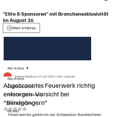
"Elite 8-Sponsoren" mit Branchenexklusivität
im August 26
Mehr erfahren
Alle Artikel
Kanton Solothurn
29. Juli 2024
1 Min. Lesezeit
Alle Artikel
Abgebranntes Feuerwerk richtig
KANTON AARGAU
entsorgen: Vorsicht bei
KANTON SOLOTHURN
"Blindgängern"
NACHBARSCHAFT
Mit NaN von 5 Sternen bewertet.
INLAND
Feuerwerke gehören zur Schweizer Bundesfeier 