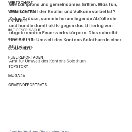
WIRTSCHAFT
wie Lampions und gemeinsames Grillen. Was tun, 
wenn die Zeit der Knaller und Vulkane vorbei ist? 
VERMISCHTES
Zeige Grösse, sammle herumliegende Abfälle ein 
RATGEBER
und handle damit aktiv gegen das Littering von 
IN EIGENER SACHE
abgebrannten Feuerwerkskörpern. Dies schreibt 
KOMMENTARE
das Amt für Umwelt des Kantons Solothurn in einer 
Mitteilung. 
LESERBRIEFE
PUBLIREPORTAGEN
Amt für Umwelt des Kantons Solothurn
TOPSTORY
MUGA'26
GEMEINDEPORTRÄTS
Symbolbild von Rike / pixelio.de