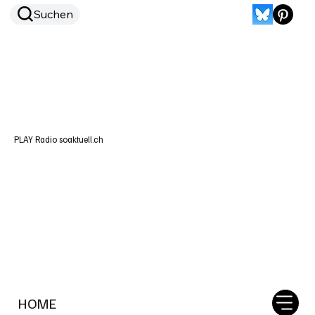
Suchen
PLAY Radio soaktuell.ch
HOME