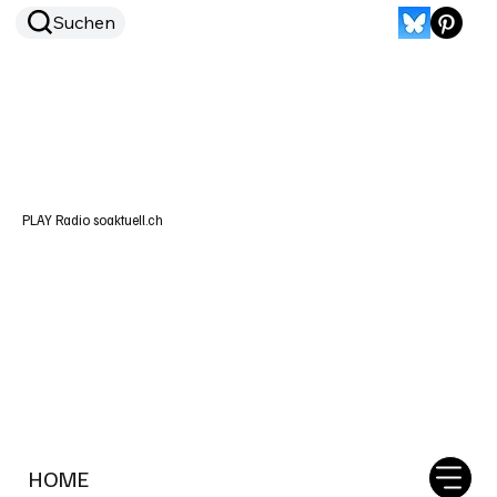
Suchen
PLAY Radio soaktuell.ch
HOME