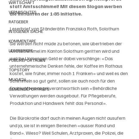
WIRTSCHAFT
statt Amtsschimmel! Mit diesem Slogan werben 
VERMISCHTES
die Initianten der 1:85 Initiative.
RATGEBER
Leserbrief von Ständerätin Franziska Roth, Solothurn
IN EIGENER SACHE
KOMMENTARE
Sie werden nicht müde zu betonen, wie übertrieben der 
LESERBRIEFE
Amtsschimmel im Kanton Solothurn geritten wird und 
welche Unmengen Geld er dabei verschlinge: «Das 
PUBLIREPORTAGEN
unternehmerische Denken fehle, der Kaffee im Rathaus 
TOPSTORY
kostet, wie früher, immer noch 1 Franken» und weil es den 
MUGA'26
Schimmeln so gut geht, sollen sie auch noch für den 
Fachkräftemangel verantwortlich sein «Behördliche 
GEMEINDEPORTRÄTS
Verwaltungen werden ausgebaut. Für Pflegeberufe, 
Produktion und Handwerk fehlt das Personal». 
Die Bürokratie darf auch in meinen Augen nicht ausufern 
und ja, sie ist in einigen Beriechen «ausser Rand und 
Band». Wieso? Weil Schulen, Arztpraxen, die Polizei, die 