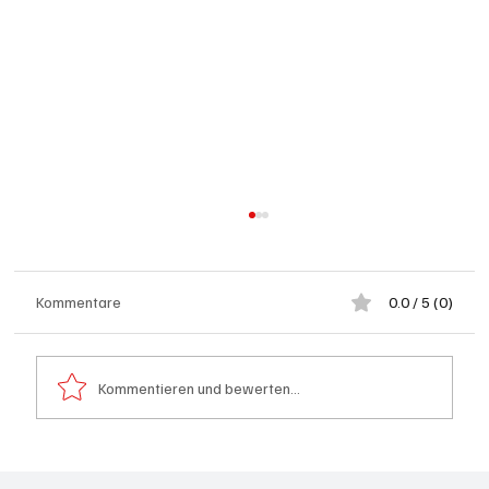
Kommentare
0.0 / 5 (0)
Offenheit statt Abschottung
Kommentieren und bewerten...