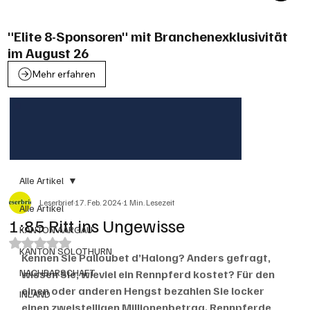
"Elite 8-Sponsoren" mit Branchenexklusivität
im August 26
Mehr erfahren
Alle Artikel
Leserbrief
17. Feb. 2024
1 Min. Lesezeit
Alle Artikel
1:85 Ritt ins Ungewisse
KANTON AARGAU
Mit NaN von 5 Sternen bewertet.
KANTON SOLOTHURN
Kennen Sie Palloubet d’Halong? Anders gefragt, 
NACHBARSCHAFT
wissen Sie, wieviel ein Rennpferd kostet? Für den 
einen oder anderen Hengst bezahlen Sie locker 
INLAND
einen zweistelligen Millionenbetrag. Rennpferde 