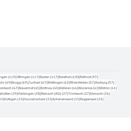
eiträge
119 Beiträge
117 Beiträge
117 Beiträge
100 Beiträge
97 Beiträge
ingen
(119)
Oftringen
(117)
Baden
(117)
Balsthal
(100)
Rothrist
(97)
0 Beiträge
69 Beiträge
69 Beiträge
67 Beiträge
62 Beiträge
57 Beiträge
57 Beiträg
uhr
(69)
Brugg
(69)
Zuchwil
(67)
Wettingen
(62)
Rheinfelden
(57)
Aarburg
(57)
iträge
47 Beiträge
45 Beiträge
45 Beiträge
44 Beiträge
42 Beiträge
41 Beiträ
itenbach
(47)
Neuenhof
(45)
Brittnau
(45)
Kölliken
(44)
Würenlos
(42)
Möhlin
(41)
Beiträge
39 Beiträge
38 Beiträge
37 Beiträge
37 Beiträge
36 Beiträge
shütten
(39)
Härkingen
(38)
Reinach (AG)
(37)
Trimbach
(37)
Dornach
(36)
33 Beiträge
33 Beiträge
33 Beiträge
33 Beiträge
33 Beiträge
33)
Küttigen
(33)
Hunzenschwil
(33)
Schönenwerd
(33)
Rupperswil
(33)