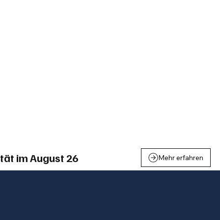
einden
Nachbarschaft
Inland
Wirtschaft
Leben
We
tät im August 26
Mehr erfahren