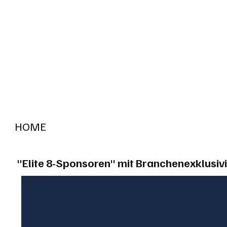
HOME
RADIO "live"
Aargau
Solothurn
Gem
"Elite 8-Sponsoren" mit Branchenexklusivi