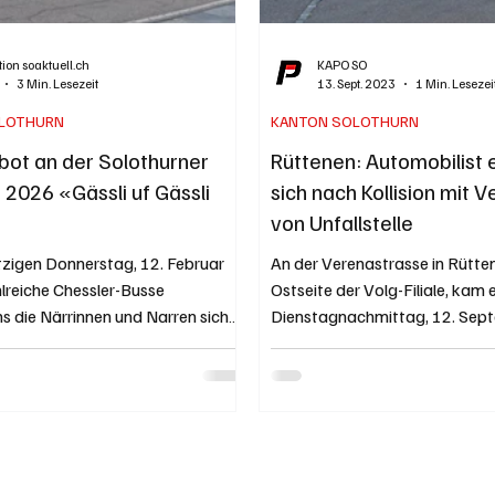
ion soaktuell.ch
KAPO SO
3 Min. Lesezeit
13. Sept. 2023
1 Min. Lesezei
LOTHURN
KANTON SOLOTHURN
ot an der Solothurner
Rüttenen: Automobilist 
 2026 «Gässli uf Gässli
sich nach Kollision mit V
von Unfallstelle
igen Donnerstag, 12. Februar
An der Verenastrasse in Rütten
lreiche Chessler-Busse
Ostseite der Volg-Filiale, kam
s die Närrinnen und Narren sicher
Dienstagnachmittag, 12. Sep
 an die Solothurner Chesslete.
zu einer Kollision...
n verschiedenen
mzügen in Solothurn am 15. und
, in Luterbach am 12. Februar und
 am 15. Februar kommt es zu
errungen mit Busumleitungen und