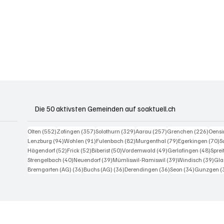
Die 50 aktivsten Gemeinden auf soaktuell.ch
552 Beiträge
357 Beiträge
329 Beiträge
257 Beiträge
226 B
Olten
(552)
Zofingen
(357)
Solothurn
(329)
Aarau
(257)
Grenchen
(226)
Oens
94 Beiträge
91 Beiträge
82 Beiträge
79 Beiträge
7
Lenzburg
(94)
Wohlen
(91)
Fulenbach
(82)
Murgenthal
(79)
Egerkingen
(70)
S
52 Beiträge
52 Beiträge
50 Beiträge
49 Beiträge
48 Be
Hägendorf
(52)
Frick
(52)
Biberist
(50)
Vordemwald
(49)
Gerlafingen
(48)
Spre
40 Beiträge
39 Beiträge
39 Beiträge
39 
Strengelbach
(40)
Neuendorf
(39)
Mümliswil-Ramiswil
(39)
Windisch
(39)
Gla
36 Beiträge
36 Beiträge
36 Beiträge
34 Beiträge
Bremgarten (AG)
(36)
Buchs (AG)
(36)
Derendingen
(36)
Seon
(34)
Gunzgen
(