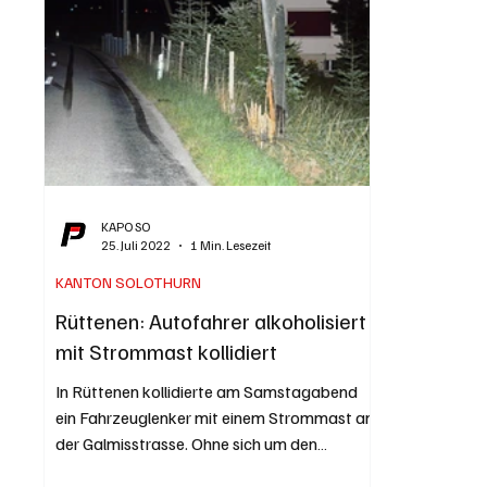
berufliche Laufbahn begann er als
nicht bedie
Oberschullehrer im Schulhaus Eichholz in
Solothurn
Grenchen. Anschliessend war er als Prima
Symbolbild
«Chessler-
KAPO SO
25. Juli 2022
1 Min. Lesezeit
KANTON SOLOTHURN
Rüttenen: Autofahrer alkoholisiert
mit Strommast kollidiert
In Rüttenen kollidierte am Samstagabend
ein Fahrzeuglenker mit einem Strommast an
der Galmisstrasse. Ohne sich um den
Schaden zu kümmern,...