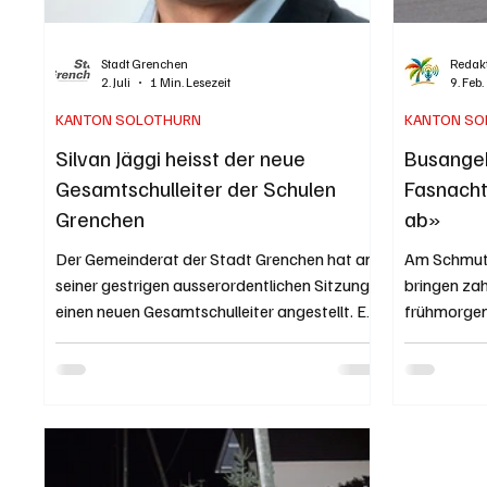
Stadt Grenchen
Redakt
2. Juli
1 Min. Lesezeit
9. Feb.
KANTON SOLOTHURN
KANTON SO
Silvan Jäggi heisst der neue
Busangeb
Gesamtschulleiter der Schulen
Fasnacht
Grenchen
ab»
Der Gemeinderat der Stadt Grenchen hat an
Am Schmutz
seiner gestrigen ausserordentlichen Sitzung
bringen zah
einen neuen Gesamtschulleiter angestellt. Er
frühmorgen
heisst Silvan Jäggi und wird ab dem 1.
und bequem
November 2026 die Leitung übernehmen.
Während de
Silvan Jäggi. neuer Gesamtschulleiter in
Fasnachtsu
Grenchen. Bild zVg. Stadt Grenchen. Silvan
17. Februar
Jäggi verfügt über rund 30 Jahre
in Biberist
Berufserfahrung im Bildungswesen. Seine
Strassensp