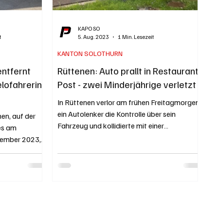
KAPO SO
t
5. Aug. 2023
1 Min. Lesezeit
KANTON SOLOTHURN
entfernt
Rüttenen: Auto prallt in Restaurant
elofahrerin
Post - zwei Minderjährige verletzt
In Rüttenen verlor am frühen Freitagmorgen
ein Autolenker die Kontrolle über sein
en, auf der
Fahrzeug und kollidierte mit einer
 es am
Hausmauer. Zwei...
tember 2023,