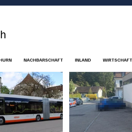
ch
THURN
NACHBARSCHAFT
INLAND
WIRTSCHAF
BRIEFE
PUBLIREPORTAGEN
TOPSTORY
MUGA'