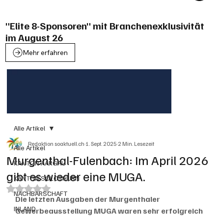
"Elite 8-Sponsoren" mit Branchenexklusivität
im August 26
Mehr erfahren
Alle Artikel
Redaktion soaktuell.ch
1. Sept. 2025
2 Min. Lesezeit
Alle Artikel
Murgenthal-Fulenbach: Im April 2026
KANTON AARGAU
gibt es wieder eine MUGA.
KANTON SOLOTHURN
Mit NaN von 5 Sternen bewertet.
NACHBARSCHAFT
Die letzten Ausgaben der Murgenthaler 
INLAND
Gewerbeausstellung MUGA waren sehr erfolgreich 