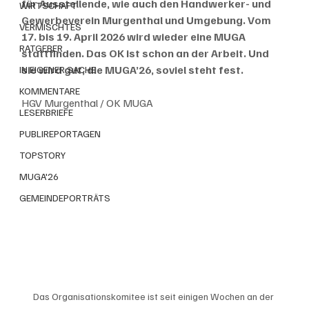
für Ausstellende, wie auch den Handwerker- und 
WIRTSCHAFT
Gewerbeverein Murgenthal und Umgebung. Vom 
VERMISCHTES
17. bis 19. April 2026 wird wieder eine MUGA 
RATGEBER
stattfinden. Das OK ist schon an der Arbeit. Und 
sie wird gut, die MUGA’26, soviel steht fest.
IN EIGENER SACHE
KOMMENTARE
HGV Murgenthal / OK MUGA
LESERBRIEFE
PUBLIREPORTAGEN
TOPSTORY
MUGA'26
GEMEINDEPORTRÄTS
Das Organisationskomitee ist seit einigen Wochen an der 