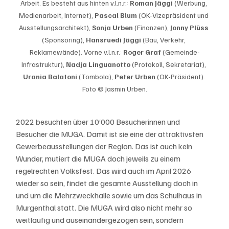
Arbeit. Es besteht aus hinten v.l.n.r.: 
Roman Jäggi
 (Werbung, 
Medienarbeit, Internet), 
Pascal Blum
 (OK-Vizepräsident und 
Ausstellungsarchitekt), 
Sonja Urben
 (Finanzen), 
Jonny Plüss
(Sponsoring), 
Hansruedi Jäggi
 (Bau, Verkehr, 
Reklamewände). Vorne v.l.n.r.: 
Roger Graf
 (Gemeinde-
Infrastruktur), 
Nadja Linguanotto
 (Protokoll, Sekretariat), 
Urania Balatoni
 (Tombola), 
Peter Urben
 (OK-Präsident). 
Foto © Jasmin Urben.
2022 besuchten über 10‘000 Besucherinnen und 
Besucher die MUGA. Damit ist sie eine der attraktivsten 
Gewerbeausstellungen der Region. Das ist auch kein 
Wunder, mutiert die MUGA doch jeweils zu einem 
regelrechten Volksfest. Das wird auch im April 2026 
wieder so sein, findet die gesamte Ausstellung doch in 
und um die Mehrzweckhalle sowie um das Schulhaus in 
Murgenthal statt. Die MUGA wird also nicht mehr so 
weitläufig und auseinandergezogen sein, sondern 