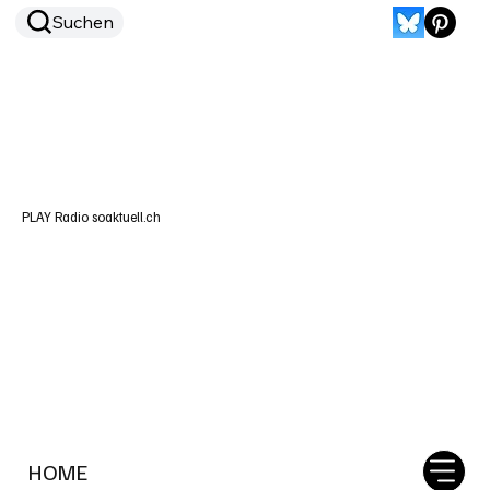
Suchen
PLAY Radio soaktuell.ch
HOME