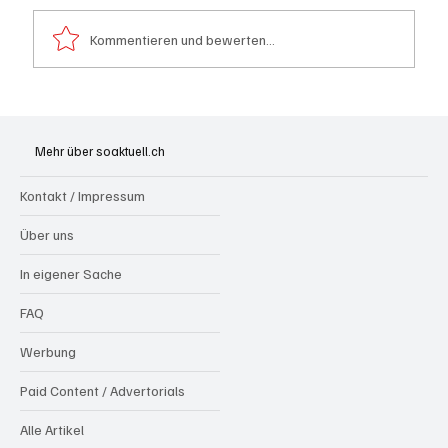
Kommentieren und bewerten...
Badi Seengen: 62-jährige Frau von
Badegast tätlich angegriffen (Zeugen
Mehr über soaktuell.ch
gesucht)
Kontakt / Impressum
Über uns
In eigener Sache
FAQ
Werbung
Paid Content / Advertorials
Alle Artikel