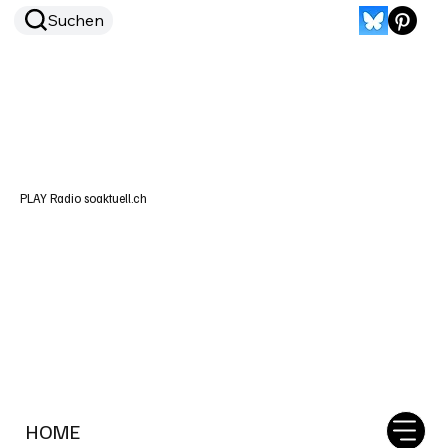
Suchen
PLAY Radio soaktuell.ch
HOME