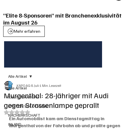
"Elite 8-Sponsoren" mit Branchenexklusivität
im August 26
Mehr erfahren
Alle Artikel
KAPO AG
8. Juli
1 Min. Lesezeit
Alle Artikel
Murgenthal: 28-Jähriger mit Audi
KANTON AARGAU
gegen Strassenlampe geprallt
KANTON SOLOTHURN
Mit NaN von 5 Sternen bewertet.
NACHBARSCHAFT
Ein Automobilist kam am Dienstagmittag in 
INLAND
Murgenthal von der Fahrbahn ab und prallte gegen 