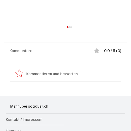
Kommentare
0.0 / 5 (0)
Kommentieren und bewerten...
Spürnasen im Dauereinsatz: Der Aargau ist
die Schweizer Hochburg der Polizeihunde
Mehr über soaktuell.ch
Kontakt / Impressum
Über uns