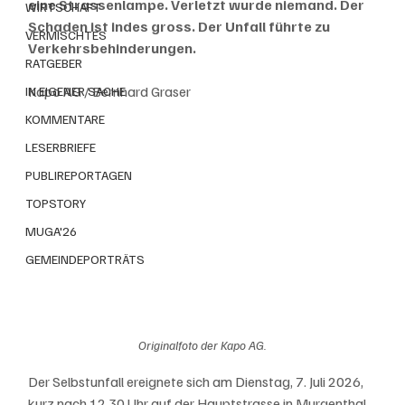
eine Strassenlampe. Verletzt wurde niemand. Der 
WIRTSCHAFT
Schaden ist indes gross. Der Unfall führte zu 
VERMISCHTES
Verkehrsbehinderungen.
RATGEBER
Kapo AG / Bernhard Graser
IN EIGENER SACHE
KOMMENTARE
LESERBRIEFE
PUBLIREPORTAGEN
TOPSTORY
MUGA'26
GEMEINDEPORTRÄTS
Originalfoto der Kapo AG.
Der Selbstunfall ereignete sich am Dienstag, 7. Juli 2026, 
kurz nach 12.30 Uhr auf der Hauptstrasse in Murgenthal. 