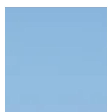
KANTON SOLOTHURN
Biberist: Alkoholisierter Autofahrer kollidierte
mit Fussgänger auf Fussgängerstreifen und
haute ab
Auf der Gerlafingenstrasse in Biberist kollidierte am
Samstagabend ein Fahrzeuglenker mit einem Fussgänger,
welcher via...