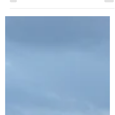
Fahrraddiebstählen ermittelt
Der Kantonspolizei Solothurn ist es in enger Zusammenarbeit
mit der Staatsanwaltschaft Kanton Solothurn gelungen,
gegen 50...