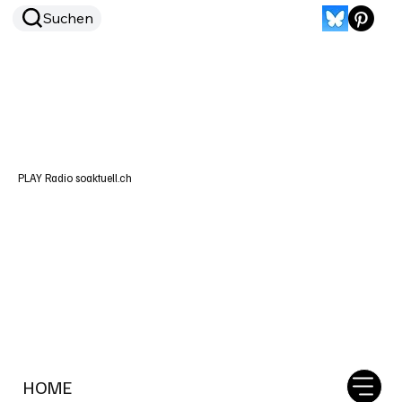
Suchen
PLAY Radio soaktuell.ch
HOME