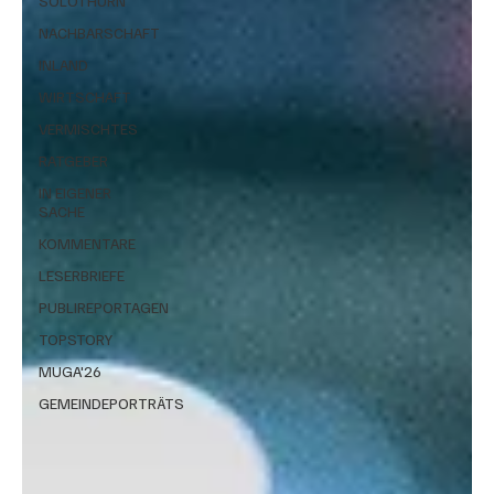
SOLOTHURN
NACHBARSCHAFT
INLAND
WIRTSCHAFT
VERMISCHTES
RATGEBER
IN EIGENER
SACHE
KOMMENTARE
LESERBRIEFE
PUBLIREPORTAGEN
TOPSTORY
MUGA'26
GEMEINDEPORTRÄTS