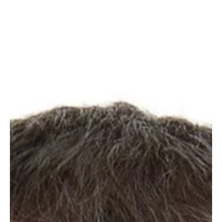
KAPO SO
14. Juli 2022
2 Min. Lesezeit
KANTON SOLOTHURN
Kantonspolizei Solothurn veröffentlicht
Standorte der Radaranlagen
Seit heute veröffentlicht die Polizei Kanton Solothurn im
Rahmen eines Pilotprojekts unter so.ch/radar die Standorte
der stationären und...