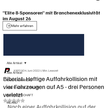
"Elite 8-Sponsoren" mit Branchenexklusivität
im August 26
Mehr erfahren
Alle Artikel
KAPO SO
4. Juni 2022
1 Min. Lesezeit
Alle Artikel
Biberist: Heftige Auffahrkollision mit
KANTON AARGAU
vier Fahrzeugen auf A5 - drei Personen
KANTON SOLOTHURN
verletzt
NACHBARSCHAFT
Mit NaN von 5 Sternen bewertet.
INLAND
Nach einer Auffahrkollision auf der 