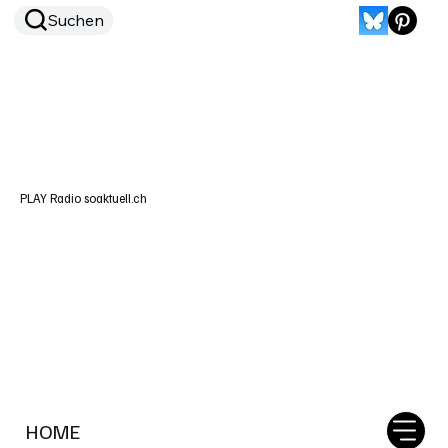
Suchen
PLAY Radio soaktuell.ch
HOME