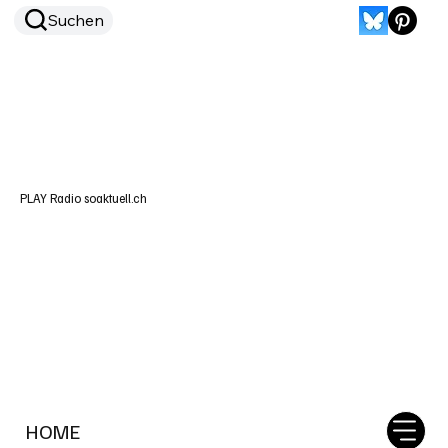
Suchen
PLAY Radio soaktuell.ch
HOME