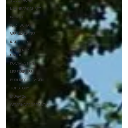
SOLOTHURN
NACHBARSCHAFT
INLAND
WIRTSCHAFT
VERMISCHTES
RATGEBER
IN EIGENER
SACHE
KOMMENTARE
LESERBRIEFE
PUBLIREPORTAGEN
TOPSTORY
MUGA'26
GEMEINDEPORTRÄTS