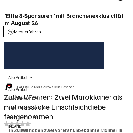
"Elite 8-Sponsoren" mit Branchenexklusivität
im August 26
Mehr erfahren
Alle Artikel
KAPO SO
2. März 2024
1 Min. Lesezeit
Alle Artikel
Zullwil/Fehren: Zwei Marokkaner als
KANTON AARGAU
mutmassliche Einschleichdiebe
KANTON SOLOTHURN
festgenommen
NACHBARSCHAFT
Mit NaN von 5 Sternen bewertet.
INLAND
In Zullwil haben zwei vorerst unbekannte Männer in 