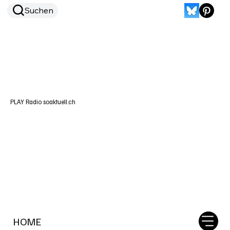
Suchen
PLAY Radio soaktuell.ch
HOME