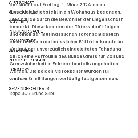
WIRTSCHAFT
der Nacht auf Freitag, 1. März 2024, einen 
Einschleichdiebstahl in ein Wohnhaus begangen. 
VERMISCHTES
Dies wurde durch die Bewohner der Liegenschaft 
RATGEBER
bemerkt. Diese konnten der Täterschaft folgen 
IN EIGENER SACHE
und einen der mutmasslichen Täter schliesslich 
KOMMENTARE
anhalten. Sein mutmasslicher Mittäter konnte im 
Verlauf der unverzüglich eingeleiteten Fahndung 
LESERBRIEFE
durch eine Patrouille des Bundesamts für Zoll und 
PUBLIREPORTAGEN
Grenzsicherheit in Fehren ebenfalls angehalten 
TOPSTORY
werden. Die beiden Marokkaner wurden für 
weitere Ermittlungen vorläufig festgenommen.
MUGA'26
GEMEINDEPORTRÄTS
Kapo SO / Bruno Gribi