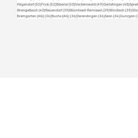
52 Beiträge
52 Beiträge
50 Beiträge
49 Beiträge
48 Be
Hägendorf
(52)
Frick
(52)
Biberist
(50)
Vordemwald
(49)
Gerlafingen
(48)
Spre
40 Beiträge
39 Beiträge
39 Beiträge
39 
Strengelbach
(40)
Neuendorf
(39)
Mümliswil-Ramiswil
(39)
Windisch
(39)
Gla
36 Beiträge
36 Beiträge
36 Beiträge
34 Beiträge
Bremgarten (AG)
(36)
Buchs (AG)
(36)
Derendingen
(36)
Seon
(34)
Gunzgen
(