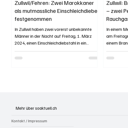
Zullwil/Fehren: Zwei Marokkaner
Zullwil:
als mutmassliche Einschleichdiebe
– zwei 
festgenommen
Rauchgas
In Zullwil haben zwei vorerst unbekannte
In einem Me
Männer in der Nacht auf Freitag, 1. März
am Freitag
2024, einen Einschleichdiebstahl in ein
einem Bran
Wohnhaus...
Liegenschaf
Mehr über soaktuell.ch
Kontakt / Impressum