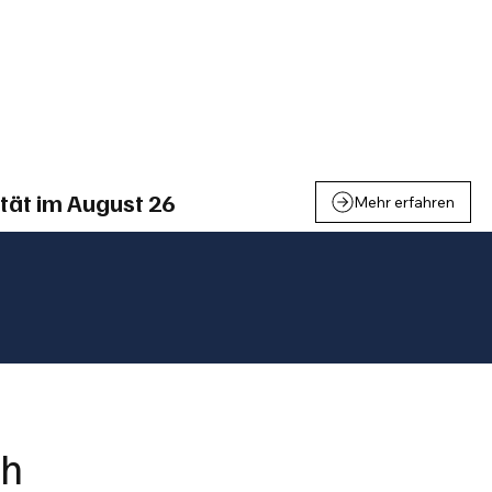
einden
Nachbarschaft
Inland
Wirtschaft
Leben
We
tät im August 26
Mehr erfahren
ch