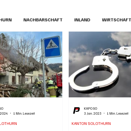
THURN
NACHBARSCHAFT
INLAND
WIRTSCHAF
BRIEFE
PUBLIREPORTAGEN
TOPSTORY
MUGA'
SO
KAPO SO
. 2024
1 Min. Lesezeit
3. Jan. 2023
1 Min. Lesezeit
LOTHURN
KANTON SOLOTHURN