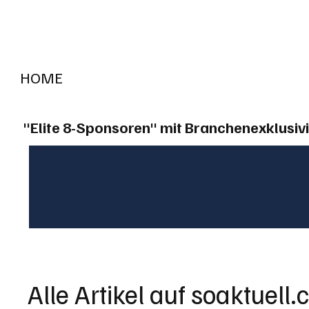
HOME
RADIO "live"
Aargau
Solothurn
Gem
"Elite 8-Sponsoren" mit Branchenexklusivi
Alle Artikel auf soaktuell.