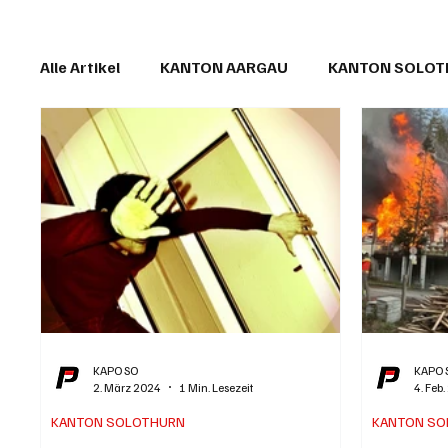
Alle Artikel
KANTON AARGAU
KANTON SOLO
IN EIGENER SACHE
KOMMENTARE
LESER
KAPO SO
KAPO 
2. März 2024
1 Min. Lesezeit
4. Feb
KANTON SOLOTHURN
KANTON SO