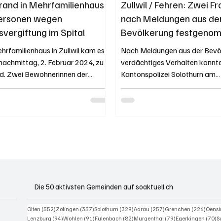
 Brand in Mehrfamilienhaus
Zullwil / Fehren: Zwei F
Personen wegen
nach Meldungen aus de
vergiftung im Spital
Bevölkerung festgeno
hrfamilienhaus in Zullwil kam es
Nach Meldungen aus der Bevö
nachmittag, 2. Februar 2024, zu
verdächtiges Verhalten konnte
d. Zwei Bewohnerinnen der
Kantonspolizei Solothurn am
t...
Montagvormittag zwei Männer
Die 50 aktivsten Gemeinden auf soaktuell.ch
552 Beiträge
357 Beiträge
329 Beiträge
257 Beiträge
226 B
Olten
(552)
Zofingen
(357)
Solothurn
(329)
Aarau
(257)
Grenchen
(226)
Oens
94 Beiträge
91 Beiträge
82 Beiträge
79 Beiträge
7
Lenzburg
(94)
Wohlen
(91)
Fulenbach
(82)
Murgenthal
(79)
Egerkingen
(70)
S