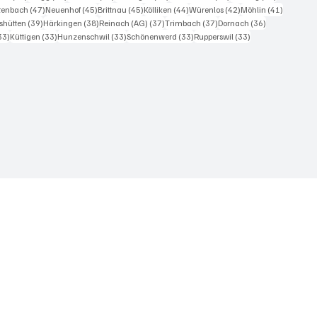
iträge
47 Beiträge
45 Beiträge
45 Beiträge
44 Beiträge
42 Beiträge
41 Beiträ
itenbach
(47)
Neuenhof
(45)
Brittnau
(45)
Kölliken
(44)
Würenlos
(42)
Möhlin
(41)
Beiträge
39 Beiträge
38 Beiträge
37 Beiträge
37 Beiträge
36 Beiträge
shütten
(39)
Härkingen
(38)
Reinach (AG)
(37)
Trimbach
(37)
Dornach
(36)
33 Beiträge
33 Beiträge
33 Beiträge
33 Beiträge
33 Beiträge
33)
Küttigen
(33)
Hunzenschwil
(33)
Schönenwerd
(33)
Rupperswil
(33)