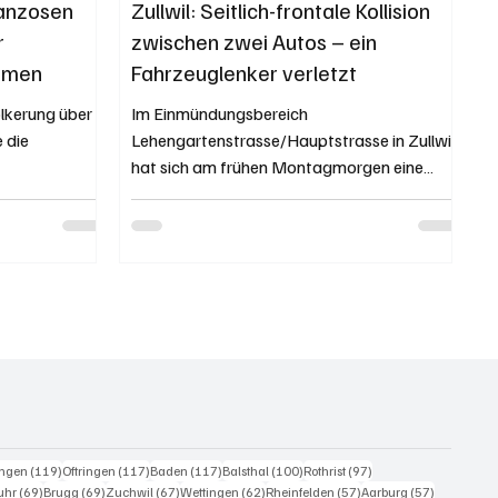
ranzosen
Zullwil: Seitlich-frontale Kollision
r
zwischen zwei Autos – ein
mmen
Fahrzeuglenker verletzt
lkerung über
Im Einmündungsbereich
 die
Lehengartenstrasse/Hauptstrasse in Zullwil
hat sich am frühen Montagmorgen eine
...
Kollision zwischen zwei Autos...
eiträge
119 Beiträge
117 Beiträge
117 Beiträge
100 Beiträge
97 Beiträge
ingen
(119)
Oftringen
(117)
Baden
(117)
Balsthal
(100)
Rothrist
(97)
0 Beiträge
69 Beiträge
69 Beiträge
67 Beiträge
62 Beiträge
57 Beiträge
57 Beiträg
uhr
(69)
Brugg
(69)
Zuchwil
(67)
Wettingen
(62)
Rheinfelden
(57)
Aarburg
(57)