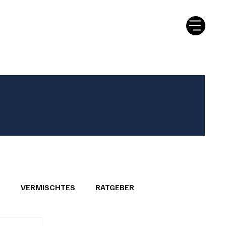
tter
Ratgeber
Leserbriefe
T
VERMISCHTES
RATGEBER