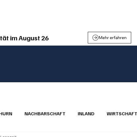
einden
Nachbarschaft
Inland
Wirtschaft
Leben
We
tät im August 26
Mehr erfahren
THURN
NACHBARSCHAFT
INLAND
WIRTSCHAF
 Lesezeit