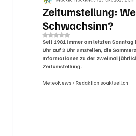
IN EIGENER SACHE
KOMMENTARE
LESER
Zeitumstellung: We
Schwachsinn?
Mit NaN von 5 Sternen bewertet.
Seit 1981 immer am letzten Sonntag i
Uhr auf 2 Uhr umstellen, die Sommerz
Informationen zu der zweimal jährlich
Zeitumstellung.
MeteoNews / Redaktion soaktuell.ch