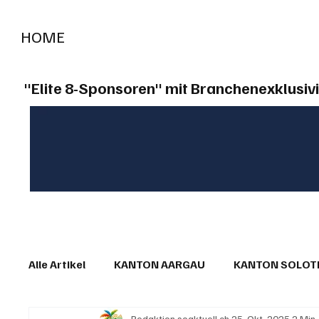
HOME
RADIO "live"
Aargau
Solothurn
Gem
"Elite 8-Sponsoren" mit Branchenexklusivi
Alle Artikel
KANTON AARGAU
KANTON SOLO
Redaktion soaktuell.ch
25. Okt. 2025
2 Min.