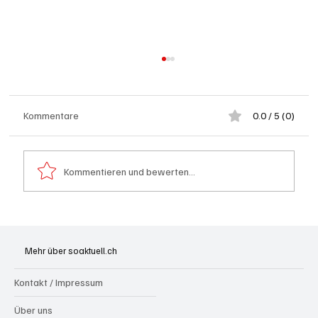
Kommentare
0.0 / 5 (0)
Kommentieren und bewerten...
Badi Seengen: 62-jährige Frau von
Badegast tätlich angegriffen (Zeugen
Mehr über soaktuell.ch
gesucht)
Kontakt / Impressum
Über uns