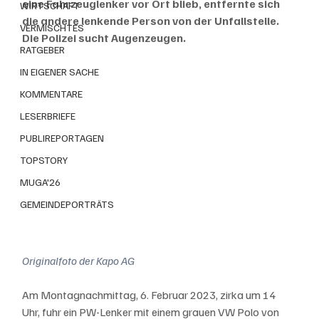
eine Fahrzeuglenker vor Ort blieb, entfernte sich 
WIRTSCHAFT
die andere lenkende Person von der Unfallstelle. 
VERMISCHTES
Die Polizei sucht Augenzeugen.
RATGEBER
IN EIGENER SACHE
KOMMENTARE
LESERBRIEFE
PUBLIREPORTAGEN
TOPSTORY
MUGA'26
GEMEINDEPORTRÄTS
Originalfoto der Kapo AG
Am Montagnachmittag, 6. Februar 2023, zirka um 14 
Uhr, fuhr ein PW-Lenker mit einem grauen VW Polo von 