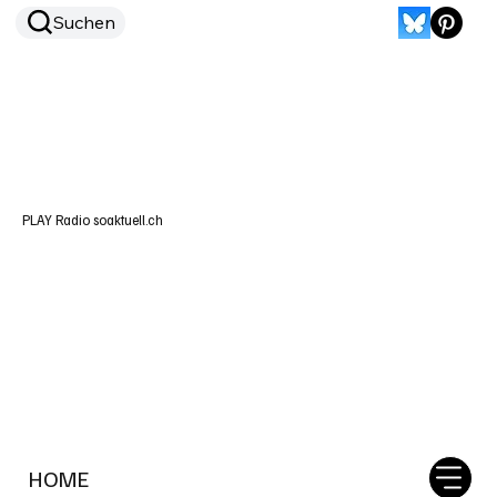
Suchen
PLAY Radio soaktuell.ch
HOME