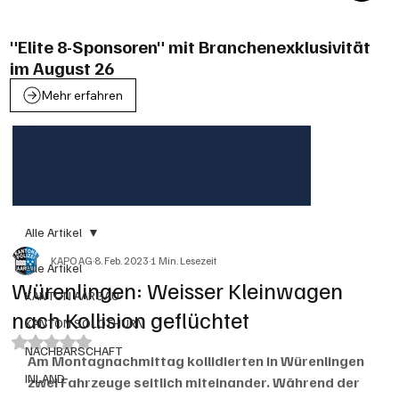
"Elite 8-Sponsoren" mit Branchenexklusivität
im August 26
Mehr erfahren
Alle Artikel
KAPO AG
8. Feb. 2023
1 Min. Lesezeit
Alle Artikel
Würenlingen: Weisser Kleinwagen
KANTON AARGAU
nach Kollision geflüchtet
KANTON SOLOTHURN
Mit NaN von 5 Sternen bewertet.
NACHBARSCHAFT
Am Montagnachmittag kollidierten in Würenlingen 
INLAND
zwei Fahrzeuge seitlich miteinander. Während der 