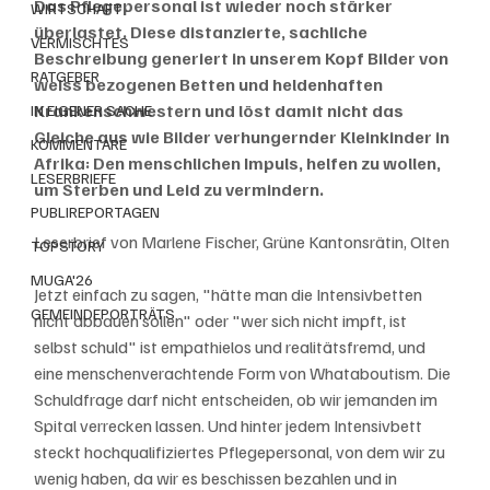
Das Pflegepersonal ist wieder noch stärker 
WIRTSCHAFT
überlastet. Diese distanzierte, sachliche 
VERMISCHTES
Beschreibung generiert in unserem Kopf Bilder von 
RATGEBER
weiss bezogenen Betten und heldenhaften 
Krankenschwestern und löst damit nicht das 
IN EIGENER SACHE
Gleiche aus wie Bilder verhungernder Kleinkinder in 
KOMMENTARE
Afrika: Den menschlichen Impuls, helfen zu wollen, 
LESERBRIEFE
um Sterben und Leid zu vermindern.
PUBLIREPORTAGEN
Leserbrief von Marlene Fischer, Grüne Kantonsrätin, Olten
TOPSTORY
MUGA'26
Jetzt einfach zu sagen, "hätte man die Intensivbetten 
GEMEINDEPORTRÄTS
nicht abbauen sollen" oder "wer sich nicht impft, ist 
selbst schuld" ist empathielos und realitätsfremd, und 
eine menschenverachtende Form von Whataboutism. Die 
Schuldfrage darf nicht entscheiden, ob wir jemanden im 
Spital verrecken lassen. Und hinter jedem Intensivbett 
steckt hochqualifiziertes Pflegepersonal, von dem wir zu 
wenig haben, da wir es beschissen bezahlen und in 