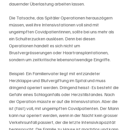
dauernder Überlastung arbeiten lassen.
Die Tatsache, das Spitäler Operationen herauszögern 
müssen, weil ihre Intensivstationen voll sind mit 
ungeimpften Covidpatientinnen, sollte bei uns mehr als 
ein Schulterzucken auslösen. Denn bei diesen 
Operationen handelt es sich nicht um 
Brustvergrösserungen oder Haartransplantationen, 
sondern um zeitkritische lebensnotwendige Eingriffe.
Beispiel: Ein Familienvater liegt mit entzündeter 
Herzklappe und Blutvergiftung im Spital und muss 
dringend operiert werden. Dringend heisst: Es besteht die 
Gefahr eines Schlaganfalls oder Herzstillstandes. Nach 
der Operation müsste er auf die Intensivstation. Aber die 
ist (fast) voll, mit ungeimpften Covidpatienten. Der Mann 
kann nur operiert werden, wenn in der Nacht kein grosser 
Verkehrsunfall passiert, der die letzte Intensivkapazität 
beansprucht. Die Familie zu Hause ist machtlos und kann 