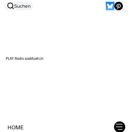
Suchen
PLAY Radio soaktuell.ch
HOME