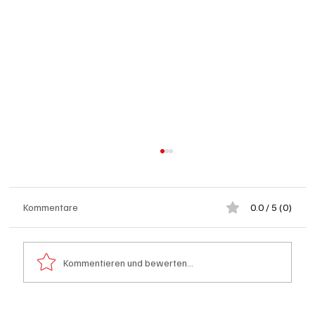
Kommentare
0.0 / 5 (0)
Kommentieren und bewerten...
Kanton Solothurn will mehr Hausärzte