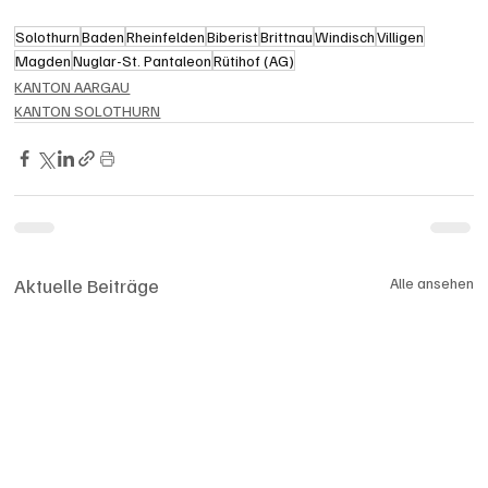
Solothurn
Baden
Rheinfelden
Biberist
Brittnau
Windisch
Villigen
Magden
Nuglar-St. Pantaleon
Rütihof (AG)
KANTON AARGAU
KANTON SOLOTHURN
Aktuelle Beiträge
Alle ansehen