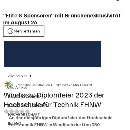
"Elite 8-Sponsoren" mit Branchenexklusivität
im August 26
Mehr erfahren
Alle Artikel
Redaktion soaktuell.ch
15. Okt. 2023
3 Min. Lesezeit
Alle Artikel
Windisch: Diplomfeier 2023 der
KANTON AARGAU
Hochschule für Technik FHNW
KANTON SOLOTHURN
Mit NaN von 5 Sternen bewertet.
NACHBARSCHAFT
An der diesjährigen Diplomfeier der Hochschule 
INLAND
für Technik FHNW in Windisch durften 350 