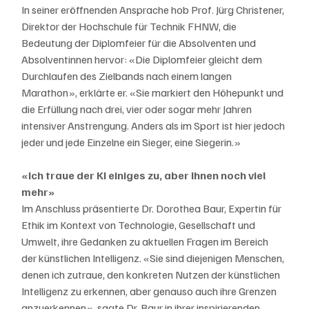
In seiner eröffnenden Ansprache hob Prof. Jürg Christener, 
Direktor der Hochschule für Technik FHNW, die 
Bedeutung der Diplomfeier für die Absolventen und 
Absolventinnen hervor: «Die Diplomfeier gleicht dem 
Durchlaufen des Zielbands nach einem langen 
Marathon», erklärte er. «Sie markiert den Höhepunkt und 
die Erfüllung nach drei, vier oder sogar mehr Jahren 
intensiver Anstrengung. Anders als im Sport ist hier jedoch 
jeder und jede Einzelne ein Sieger, eine Siegerin.»
«Ich traue der KI einiges zu, aber Ihnen noch viel 
mehr»
Im Anschluss präsentierte Dr. Dorothea Baur, Expertin für 
Ethik im Kontext von Technologie, Gesellschaft und 
Umwelt, ihre Gedanken zu aktuellen Fragen im Bereich 
der künstlichen Intelligenz. «Sie sind diejenigen Menschen, 
denen ich zutraue, den konkreten Nutzen der künstlichen 
Intelligenz zu erkennen, aber genauso auch ihre Grenzen 
anzuerkennen», sagte Dr. Baur in ihrer inspirierenden 