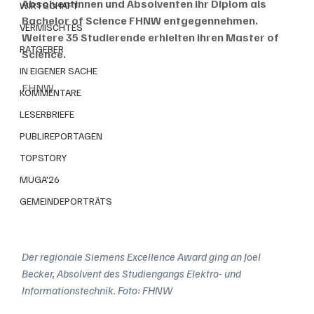
Absolventinnen und Absolventen ihr Diplom als 
WIRTSCHAFT
Bachelor of Science FHNW entgegennehmen. 
VERMISCHTES
Weitere 35 Studierende erhielten ihren Master of 
RATGEBER
Science. 
IN EIGENER SACHE
FHNW
KOMMENTARE
LESERBRIEFE
PUBLIREPORTAGEN
TOPSTORY
MUGA'26
GEMEINDEPORTRÄTS
Der regionale Siemens Excellence Award ging an Joel 
Becker, Absolvent des Studiengangs Elektro- und 
Informationstechnik. Foto: FHNW