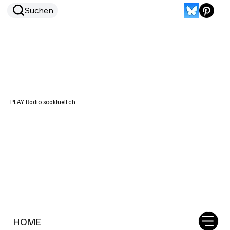
Suchen
PLAY Radio soaktuell.ch
HOME