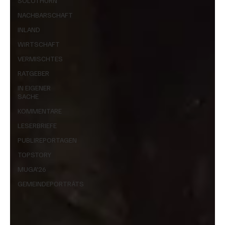
SOLOTHURN
NACHBARSCHAFT
INLAND
WIRTSCHAFT
VERMISCHTES
RATGEBER
IN EIGENER
SACHE
KOMMENTARE
LESERBRIEFE
PUBLIREPORTAGEN
TOPSTORY
MUGA'26
GEMEINDEPORTRÄTS