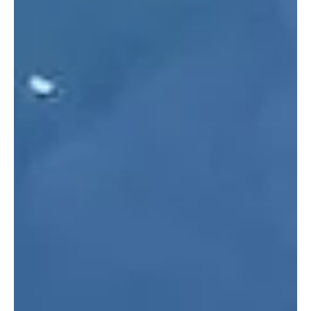
Zurzibiet: Brandserie nach Verhaftung eines 38-
jährigen Verdächtigen gestoppt
In der Region Zurzibiet kam es im Oktober 2023 zu
verschiedenen kleinen Bränden. Als es am 9. Oktober 2023
erneut brannte, konnte ein...