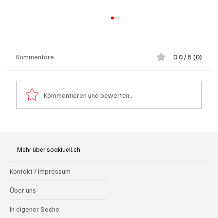
Kommentare
0.0 / 5 (0)
Kommentieren und bewerten...
Wie kleine Gratis-Online-Medien mit
Webradios die Schweizer Medienwelt
Mehr über soaktuell.ch
aufrütteln
Kontakt / Impressum
Über uns
In eigener Sache