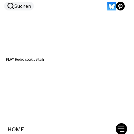
Suchen
PLAY Radio soaktuell.ch
HOME