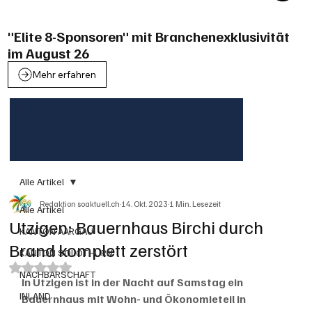
"Elite 8-Sponsoren" mit Branchenexklusivität
im August 26
Mehr erfahren
Alle Artikel
Redaktion soaktuell.ch
14. Okt. 2023
1 Min. Lesezeit
Alle Artikel
Utzigen: Bauernhaus Birchi durch
KANTON AARGAU
Brand komplett zerstört
KANTON SOLOTHURN
Mit NaN von 5 Sternen bewertet.
NACHBARSCHAFT
In Utzigen ist in der Nacht auf Samstag ein 
INLAND
Bauernhaus mit Wohn- und Ökonomieteil in 