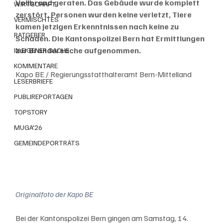
Vollbrand geraten. Das Gebäude wurde komplett 
WIRTSCHAFT
zerstört. Personen wurden keine verletzt, Tiere 
VERMISCHTES
kamen jetzigen Erkenntnissen nach keine zu 
RATGEBER
Schaden. Die Kantonspolizei Bern hat Ermittlungen 
zur Brandursache aufgenommen. 
IN EIGENER SACHE
KOMMENTARE
Kapo BE / Regierungsstatthalteramt Bern-Mittelland 
LESERBRIEFE
PUBLIREPORTAGEN
TOPSTORY
MUGA'26
GEMEINDEPORTRÄTS
Originalfoto der Kapo BE
Bei der Kantonspolizei Bern gingen am Samstag, 14. 