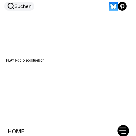
Suchen
PLAY Radio soaktuell.ch
HOME