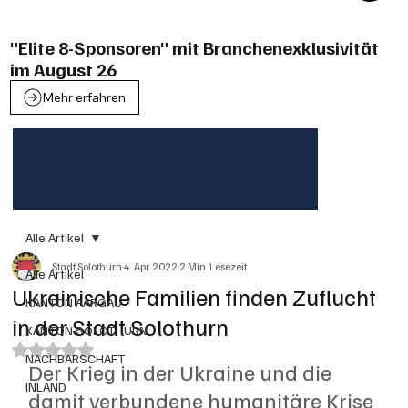
"Elite 8-Sponsoren" mit Branchenexklusivität
im August 26
Mehr erfahren
Alle Artikel
Stadt Solothurn
4. Apr. 2022
2 Min. Lesezeit
Alle Artikel
Ukrainische Familien finden Zuflucht
KANTON AARGAU
in der Stadt Solothurn
KANTON SOLOTHURN
Mit NaN von 5 Sternen bewertet.
NACHBARSCHAFT
Der Krieg in der Ukraine und die 
INLAND
damit verbundene humanitäre Krise 