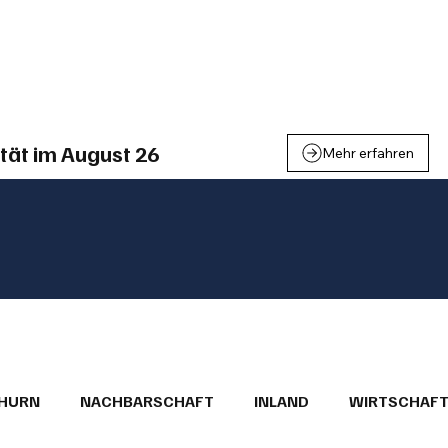
einden
Nachbarschaft
Inland
Wirtschaft
Leben
We
tät im August 26
Mehr erfahren
THURN
NACHBARSCHAFT
INLAND
WIRTSCHAF