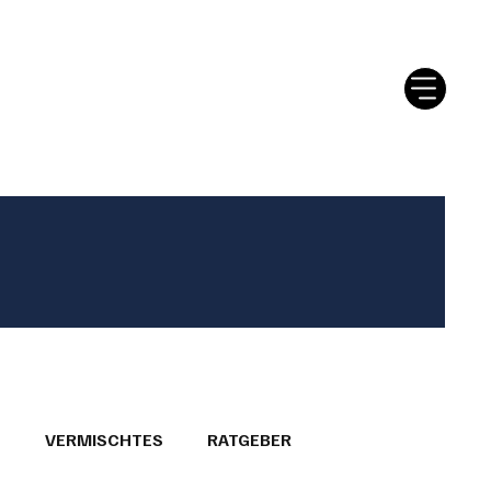
tter
Ratgeber
Leserbriefe
T
VERMISCHTES
RATGEBER