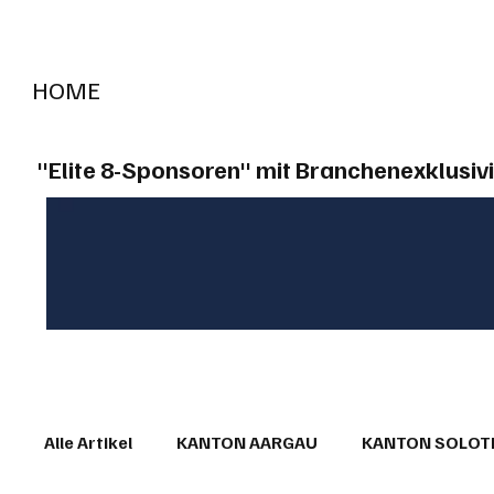
HOME
RADIO "live"
Aargau
Solothurn
Gem
"Elite 8-Sponsoren" mit Branchenexklusivi
Alle Artikel
KANTON AARGAU
KANTON SOLO