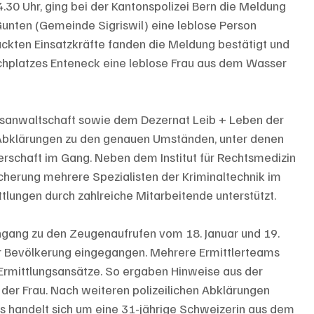
.30 Uhr, ging bei der Kantonspolizei Bern die Meldung 
unten (Gemeinde Sigriswil) eine leblose Person 
ckten Einsatzkräfte fanden die Meldung bestätigt und 
uchplatzes Enteneck eine leblose Frau aus dem Wasser 
tsanwaltschaft sowie dem Dezernat Leib + Leben der 
 Abklärungen zu den genauen Umständen, unter denen 
terschaft im Gang. Neben dem Institut für Rechtsmedizin 
cherung mehrere Spezialisten der Kriminaltechnik im 
ttlungen durch zahlreiche Mitarbeitende unterstützt.
chgang zu den Zeugenaufrufen vom 18. Januar und 19. 
r Bevölkerung eingegangen. Mehrere Ermittlerteams 
 Ermittlungsansätze. So ergaben Hinweise aus der 
 der Frau. Nach weiteren polizeilichen Abklärungen 
 Es handelt sich um eine 31-jährige Schweizerin aus dem 