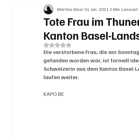
Martina Gloor
24. Jan. 2021
2 Min. Lesezeit
IN EIGENER SACHE
KOMMENTARE
LESER
Tote Frau im Thuner
Kanton Basel-Land
Mit NaN von 5 Sternen bewertet.
Die verstorbene Frau, die am Sonntag
gefunden worden war, ist formell ident
Schweizerin aus dem Kanton Basel-La
laufen weiter.
KAPO BE