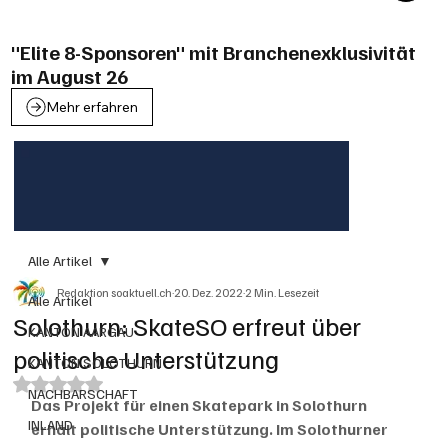
"Elite 8-Sponsoren" mit Branchenexklusivität
im August 26
Mehr erfahren
Alle Artikel
Redaktion soaktuell.ch
20. Dez. 2022
2 Min. Lesezeit
Alle Artikel
Solothurn: SkateSO erfreut über
KANTON AARGAU
politische Unterstützung
KANTON SOLOTHURN
Mit NaN von 5 Sternen bewertet.
NACHBARSCHAFT
Das Projekt für einen Skatepark in Solothurn 
INLAND
erhält politische Unterstützung. Im Solothurner 