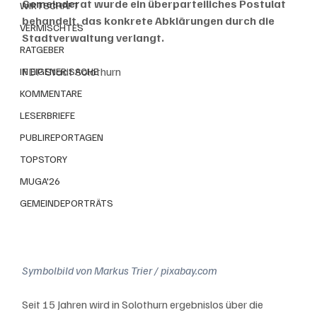
Gemeinderat wurde ein überparteiliches Postulat 
WIRTSCHAFT
behandelt, das konkrete Abklärungen durch die 
VERMISCHTES
Stadtverwaltung verlangt.
RATGEBER
FDP Stadt Solothurn
IN EIGENER SACHE
KOMMENTARE
LESERBRIEFE
PUBLIREPORTAGEN
TOPSTORY
MUGA'26
GEMEINDEPORTRÄTS
Symbolbild von Markus Trier / pixabay.com
Seit 15 Jahren wird in Solothurn ergebnislos über die 