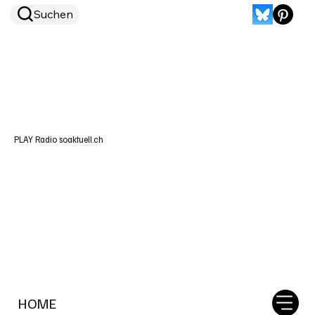
Suchen
PLAY Radio soaktuell.ch
HOME