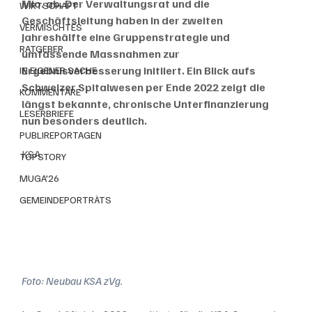
Mio. ab. Der Verwaltungsrat und die 
WIRTSCHAFT
Geschäftsleitung haben in der zweiten 
VERMISCHTES
Jahreshälfte eine Gruppenstrategie und 
RATGEBER
umfassende Massnahmen zur 
Ergebnisverbesserung initiiert. Ein Blick aufs 
IN EIGENER SACHE
Schweizer Spitalwesen per Ende 2022 zeigt die 
KOMMENTARE
längst bekannte, chronische Unterfinanzierung 
LESERBRIEFE
nun besonders deutlich.
PUBLIREPORTAGEN
KSA
TOPSTORY
MUGA'26
GEMEINDEPORTRÄTS
Foto: Neubau KSA zVg.