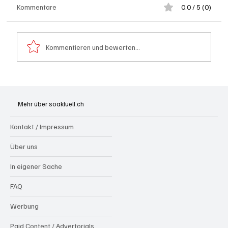
Kommentare
0.0 / 5 (0)
Kommentieren und bewerten...
Badi Seengen: 62-jährige Frau von
Badegast tätlich angegriffen (Zeugen
Mehr über soaktuell.ch
gesucht)
Kontakt / Impressum
Über uns
In eigener Sache
FAQ
Werbung
Paid Content / Advertorials