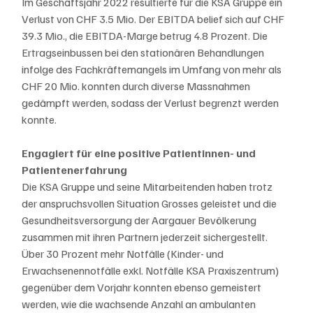
Im Geschäftsjahr 2022 resultierte für die KSA Gruppe ein 
Verlust von CHF 3.5 Mio. Der EBITDA belief sich auf CHF 
39.3 Mio., die EBITDA-Marge betrug 4.8 Prozent. Die 
Ertragseinbussen bei den stationären Behandlungen 
infolge des Fachkräftemangels im Umfang von mehr als 
CHF 20 Mio. konnten durch diverse Massnahmen 
gedämpft werden, sodass der Verlust begrenzt werden 
konnte.
Engagiert für eine positive Patientinnen- und 
Patientenerfahrung
Die KSA Gruppe und seine Mitarbeitenden haben trotz 
der anspruchsvollen Situation Grosses geleistet und die 
Gesundheitsversorgung der Aargauer Bevölkerung 
zusammen mit ihren Partnern jederzeit sichergestellt. 
Über 30 Prozent mehr Notfälle (Kinder- und 
Erwachsenennotfälle exkl. Notfälle KSA Praxiszentrum) 
gegenüber dem Vorjahr konnten ebenso gemeistert 
werden, wie die wachsende Anzahl an ambulanten 