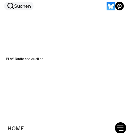
Suchen
PLAY Radio soaktuell.ch
HOME