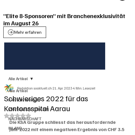
"Elite 8-Sponsoren" mit Branchenexklusivität
im August 26
Mehr erfahren
Alle Artikel
Redaktion soaktuell.ch
21. Apr. 2023
4 Min. Lesezeit
Alle Artikel
Schwieriges 2022 für das
KANTON AARGAU
Kantonsspital Aarau
KANTON SOLOTHURN
Mit NaN von 5 Sternen bewertet.
NACHBARSCHAFT
Die KSA Gruppe schliesst das herausfordernde 
INLAND
Jahr 2022 mit einem negativen Ergebnis von CHF 3.5 