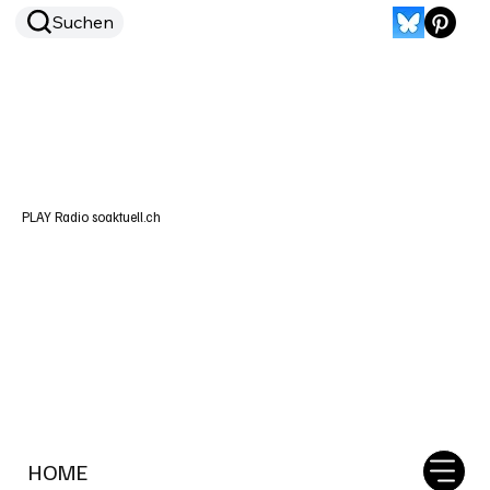
Suchen
PLAY Radio soaktuell.ch
HOME