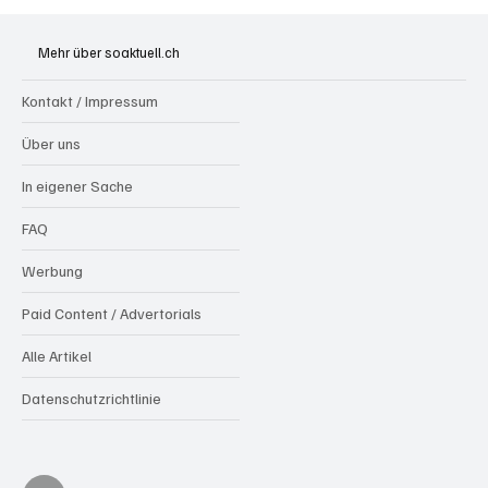
Spürnasen im Dauereinsatz: Der Aargau ist
die Schweizer Hochburg der Polizeihunde
Mehr über soaktuell.ch
Kontakt / Impressum
Über uns
In eigener Sache
FAQ
Werbung
Paid Content / Advertorials
Alle Artikel
Datenschutzrichtlinie