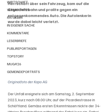
WIRTSCHAFT
Herrschaft über sein Fahrzeug, kam auf die 
Gegenfahrbahn und prallte gegen ein 
VERMISCHTES
entgegenkommendes Auto. Die Autolenkerin 
RATGEBER
wurde dabei leicht verletzt.
IN EIGENER SACHE
KOMMENTARE
LESERBRIEFE
PUBLIREPORTAGEN
TOPSTORY
MUGA'26
GEMEINDEPORTRÄTS
Originalfoto der Kapo AG
Der Unfall ereignete sich am Samstag, 2. September 
2023, kurz nach 08.00 Uhr, auf der Picardiestrasse in 
Schöftland. Gemäss ersten Erkenntnissen nickte der 34-
jährige Buschauffeur während der Fahrt kurz ein. Dabei 