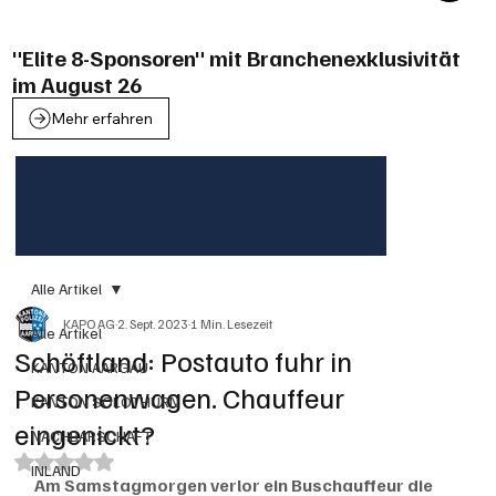
"Elite 8-Sponsoren" mit Branchenexklusivität
im August 26
Mehr erfahren
Alle Artikel
KAPO AG
2. Sept. 2023
1 Min. Lesezeit
Alle Artikel
Schöftland: Postauto fuhr in
KANTON AARGAU
Personenwagen. Chauffeur
KANTON SOLOTHURN
eingenickt?
NACHBARSCHAFT
Mit NaN von 5 Sternen bewertet.
INLAND
Am Samstagmorgen verlor ein Buschauffeur die 