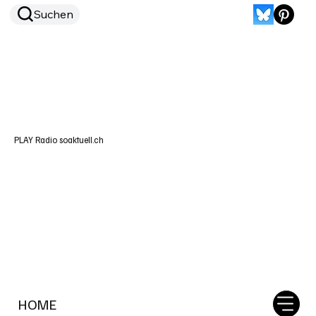
Suchen
PLAY Radio soaktuell.ch
HOME