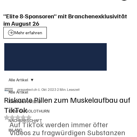
"Elite 8-Sponsoren" mit Branchenexklusivität
im August 26
Mehr erfahren
Alle Artikel
pressetext.ch
1. Okt. 2023
2 Min. Lesezeit
Alle Artikel
Riskante Pillen zum Muskelaufbau auf
KANTON AARGAU
TikTok
KANTON SOLOTHURN
Mit NaN von 5 Sternen bewertet.
NACHBARSCHAFT
Auf TikTok werden immer öfter 
INLAND
Videos zu fragwürdigen Substanzen 