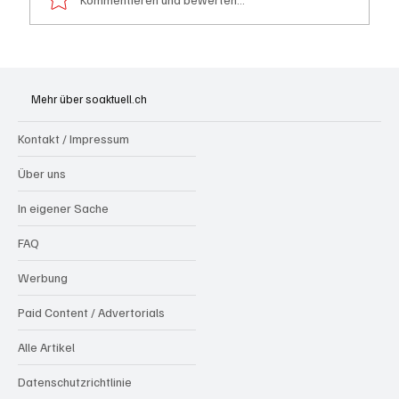
Wie kleine Gratis-Online-Medien mit
Webradios die Schweizer Medienwelt
Mehr über soaktuell.ch
aufrütteln
Kontakt / Impressum
Über uns
In eigener Sache
FAQ
Werbung
Paid Content / Advertorials
Alle Artikel
Datenschutzrichtlinie