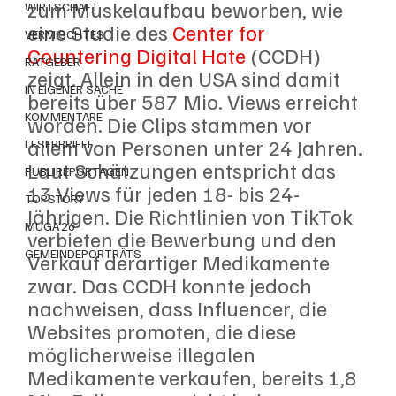
zum Muskelaufbau beworben, wie 
WIRTSCHAFT
eine Studie des 
Center for 
VERMISCHTES
Countering Digital Hate
 (CCDH) 
RATGEBER
zeigt. Allein in den USA sind damit 
IN EIGENER SACHE
bereits über 587 Mio. Views erreicht 
KOMMENTARE
worden. Die Clips stammen vor 
allem von Personen unter 24 Jahren. 
LESERBRIEFE
Laut Schätzungen entspricht das 
PUBLIREPORTAGEN
13 Views für jeden 18- bis 24-
TOPSTORY
Jährigen. Die Richtlinien von TikTok 
MUGA'26
verbieten die Bewerbung und den 
GEMEINDEPORTRÄTS
Verkauf derartiger Medikamente 
zwar. Das CCDH konnte jedoch 
nachweisen, dass Influencer, die 
Websites promoten, die diese 
möglicherweise illegalen 
Medikamente verkaufen, bereits 1,8 