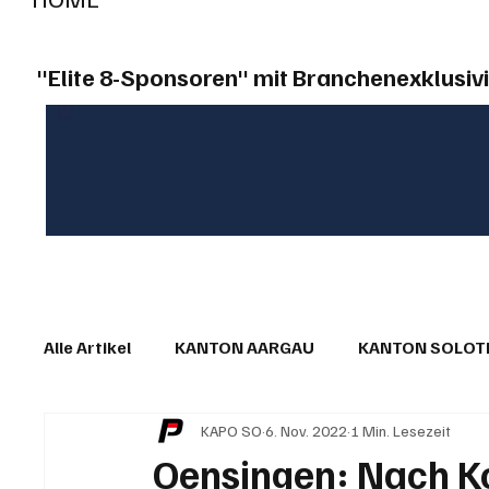
"Elite 8-Sponsoren" mit Branchenexklusivi
Alle Artikel
KANTON AARGAU
KANTON SOLO
KAPO SO
6. Nov. 2022
1 Min. Lesezeit
IN EIGENER SACHE
KOMMENTARE
LESER
Oensingen: Nach Ko