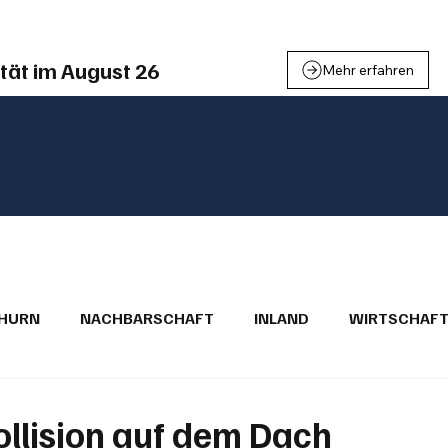
tät im August 26
Mehr erfahren
THURN
NACHBARSCHAFT
INLAND
WIRTSCHAF
BRIEFE
PUBLIREPORTAGEN
TOPSTORY
MUGA'
llision auf dem Dach