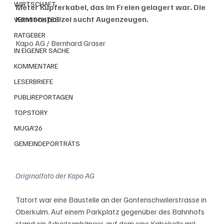
WIRTSCHAFT
Meter Kupferkabel, das im Freien gelagert war. Die 
Kantonspolizei sucht Augenzeugen.
VERMISCHTES
RATGEBER
Kapo AG / Bernhard Graser
IN EIGENER SACHE
KOMMENTARE
LESERBRIEFE
PUBLIREPORTAGEN
TOPSTORY
MUGA'26
GEMEINDEPORTRÄTS
Originalfoto der Kapo AG
Tatort war eine Baustelle an der Gontenschwilerstrasse in 
Oberkulm. Auf einem Parkplatz gegenüber des Bahnhofs 
stand ein Arbeitsanhänger, auf dem eine Kabelrolle mit 