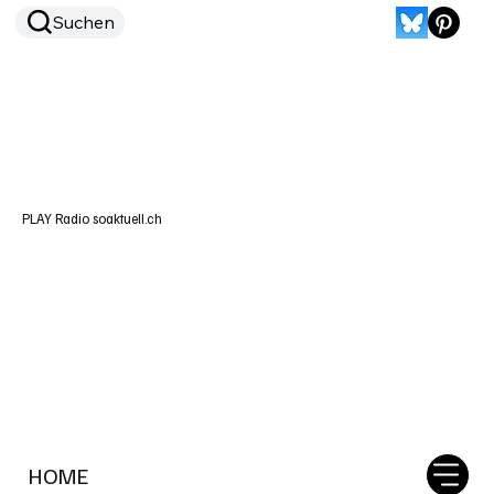
Suchen
PLAY Radio soaktuell.ch
HOME