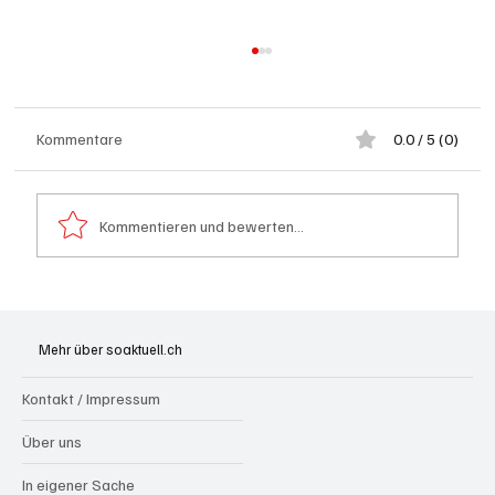
Kommentare
0.0 / 5 (0)
Kommentieren und bewerten...
Kölliken: 66-jähriger E-Roller-Fahrer bei
Kollision mit Auto tödlich verletzt
Mehr über soaktuell.ch
Kontakt / Impressum
Über uns
In eigener Sache