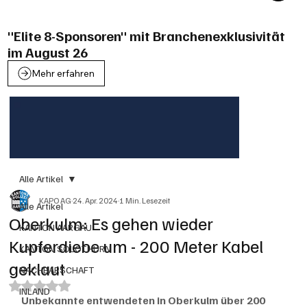
"Elite 8-Sponsoren" mit Branchenexklusivität
im August 26
Mehr erfahren
Alle Artikel
KAPO AG
24. Apr. 2024
1 Min. Lesezeit
Alle Artikel
Oberkulm: Es gehen wieder
KANTON AARGAU
Kupferdiebe um - 200 Meter Kabel
KANTON SOLOTHURN
geklaut
NACHBARSCHAFT
Mit NaN von 5 Sternen bewertet.
INLAND
Unbekannte entwendeten in Oberkulm über 200 