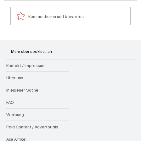
Kommentieren und bewerten...
Hilfikon: Brand in Heustock führt zu
stundenlangen Löscharbeiten
Mehr über soaktuell.ch
Kontakt / Impressum
Über uns
In eigener Sache
FAQ
Werbung
Paid Content / Advertorials
Alle Artikel