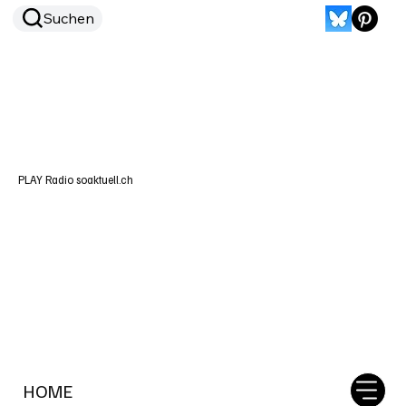
Suchen
PLAY Radio soaktuell.ch
HOME