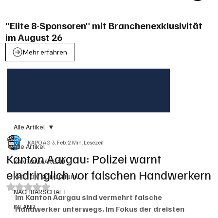
"Elite 8-Sponsoren" mit Branchenexklusivität
im August 26
Mehr erfahren
Alle Artikel
KAPO AG
3. Feb.
2 Min. Lesezeit
Alle Artikel
Kanton Aargau: Polizei warnt
KANTON AARGAU
eindringlich vor falschen Handwerkern
KANTON SOLOTHURN
Mit NaN von 5 Sternen bewertet.
NACHBARSCHAFT
Im Kanton Aargau sind vermehrt falsche 
INLAND
Handwerker unterwegs. Im Fokus der dreisten 