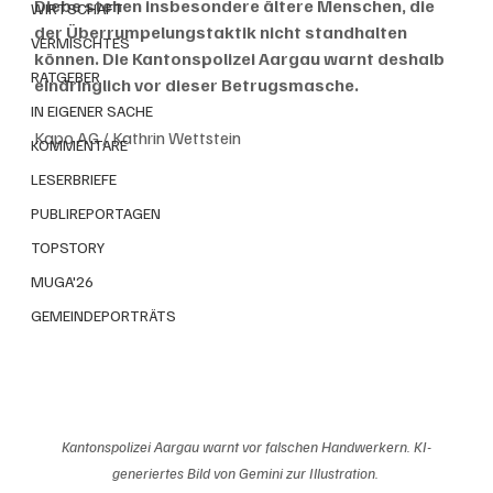
Diebe stehen insbesondere ältere Menschen, die 
WIRTSCHAFT
der Überrumpelungstaktik nicht standhalten 
VERMISCHTES
können. Die Kantonspolizei Aargau warnt deshalb 
RATGEBER
eindringlich vor dieser Betrugsmasche.
IN EIGENER SACHE
Kapo AG / Kathrin Wettstein
KOMMENTARE
LESERBRIEFE
PUBLIREPORTAGEN
TOPSTORY
MUGA'26
GEMEINDEPORTRÄTS
Kantonspolizei Aargau warnt vor falschen Handwerkern. KI-
generiertes Bild von Gemini zur Illustration. 